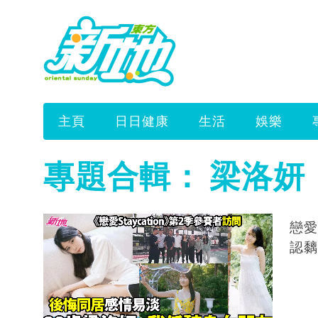
主頁
日日健康
生活
娛樂
專題合輯：
梁洛妍
戀愛
認黐