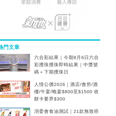
熱門文章
六合彩結果｜今期8月6日六合
彩攪珠攪珠即時結果｜中獎號
碼＋下期攪珠日
人情公價2026｜酒店/會所/酒
樓/午宴/晚宴$800至$1500 收
餅卡要畀$300
消委會食油測試｜21款無致癌