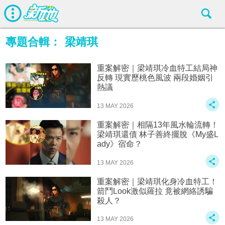
專題合輯：
梁靖琪
重案解密｜梁靖琪冷血特工結局神
反轉 現實歷桃色風波 兩段婚姻引
熱議
13 MAY 2026
重案解密｜相隔13年風水輪流轉！
梁靖琪還債 林子善終擺脫《My盛L
ady》宿命？
13 MAY 2026
重案解密｜梁靖琪化身冷血特工！
箭鬥Look激似羅拉 竟被網絡誘騙
殺人？
13 MAY 2026