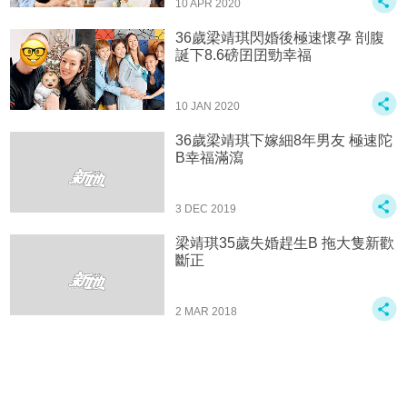
10 APR 2020
36歲梁靖琪閃婚後極速懷孕 剖腹
誕下8.6磅囝囝勁幸福
10 JAN 2020
36歲梁靖琪下嫁細8年男友 極速陀
B幸福滿瀉
3 DEC 2019
梁靖琪35歲失婚趕生B 拖大隻新歡
斷正
2 MAR 2018