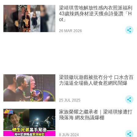
梁靖琪雪地解放性感內衣照派福利
43歲辣媽身材逆天獲佘詩曼讚「H
ot」
26 MAR 2026
梁競徽玩遊戲被批冇分寸 口水含百
力滋逼全場藝人硬食惹網民鬧爆
25 JUL 2025
家族榮耀之繼承者｜梁靖琪慘遭打
飛落海 網友熱議爆棚
8 JUN 2024