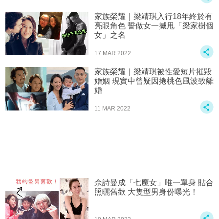
家族榮耀｜梁靖琪入行18年終於有
亮眼角色 誓做女一搣甩「梁家樹個
女」之名
17 MAR 2022
家族榮耀｜梁靖琪被性愛短片摧毀
婚姻 現實中曾疑因捲桃色風波致離
婚
11 MAR 2022
佘詩曼成「七魔女」唯一單身 貼合
照曬舊歡 大隻型男身份曝光！