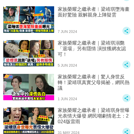
家族榮耀之繼承者︱梁靖琪墮海畫
面好驚險 親解親身上陣疑雲
7 JUN 2024
家族榮耀之繼承者｜梁靖琪溺斃
「退場」另有隱情 演技獲網友認
可！
5 JUN 2024
家族榮耀之繼承者｜驚人身世反
轉！梁靖琪真實父母揭祕，網民熱
議
1 JUN 2024
家族榮耀之繼承者｜梁靖琪身世曝
光表情大爆發 網民嘲劇情老土：2
024版雷雨
31 MAY 2024