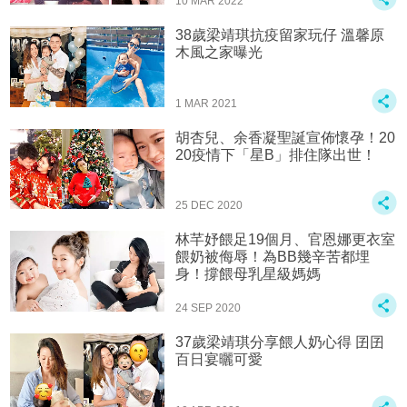
10 MAR 2022
38歲梁靖琪抗疫留家玩仔 溫馨原
木風之家曝光
1 MAR 2021
胡杏兒、余香凝聖誕宣佈懷孕！20
20疫情下「星B」排住隊出世！
25 DEC 2020
林芊妤餵足19個月、官恩娜更衣室
餵奶被侮辱！為BB幾辛苦都埋
身！撐餵母乳星級媽媽
24 SEP 2020
37歲梁靖琪分享餵人奶心得 囝囝
百日宴曬可愛