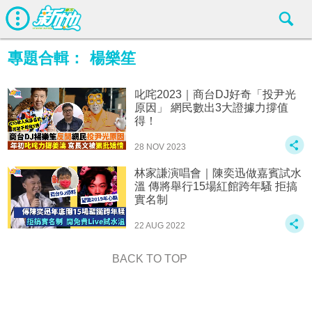
專題合輯：
楊樂笙
叱咤2023｜商台DJ好奇「投尹光
原因」 網民數出3大證據力撐值
得！
28 NOV 2023
林家謙演唱會｜陳奕迅做嘉賓試水
溫 傳將舉行15場紅館跨年騷 拒搞
實名制
22 AUG 2022
BACK TO TOP