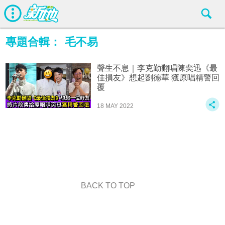
專題合輯：
毛不易
聲生不息｜李克勤翻唱陳奕迅《最
佳損友》想起劉德華 獲原唱精警回
覆
18 MAY 2022
BACK TO TOP