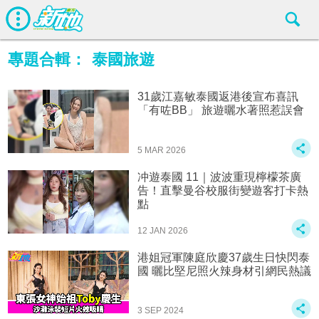
專題合輯：
泰國旅遊
31歲江嘉敏泰國返港後宣布喜訊
「有咗BB」 旅遊曬水著照惹誤會
5 MAR 2026
冲遊泰國 11｜波波重現檸檬茶廣
告！直擊曼谷校服街變遊客打卡熱
點
12 JAN 2026
港姐冠軍陳庭欣慶37歲生日快閃泰
國 曬比堅尼照火辣身材引網民熱議
3 SEP 2024