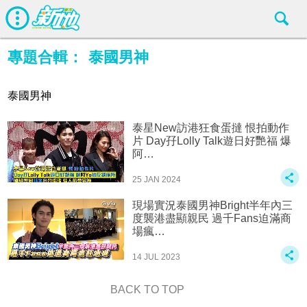
專題合輯：
泰國男神
泰國男神
泰星New訪港狂食蛋撻 恨拍動作
片 Day孖Lolly Talk遊日好艷福 爆
阿…
25 JAN 2024
現場實況泰國男神Bright半年內三
度襲港盡顯親民 過千Fans迫滿商
場瘋…
14 JUL 2023
BACK TO TOP