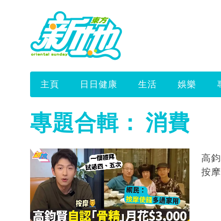
主頁
日日健康
生活
娛樂
專題合輯：
消費
高鈞
按摩