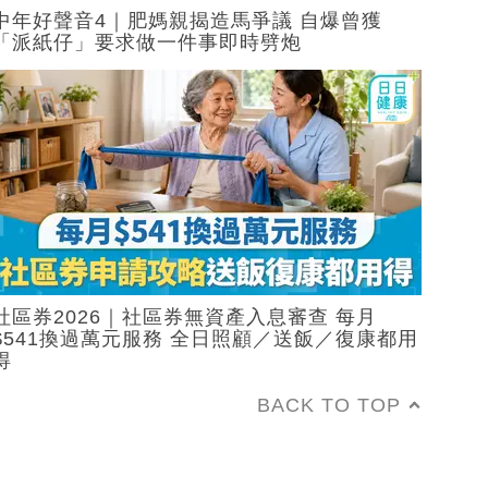
中年好聲音4｜肥媽親揭造馬爭議 自爆曾獲
「派紙仔」要求做一件事即時劈炮
社區券2026｜社區券無資產入息審查 每月
$541換過萬元服務 全日照顧／送飯／復康都用
得
BACK TO TOP