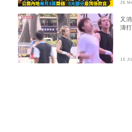
26 M
又消
濤打
15 J