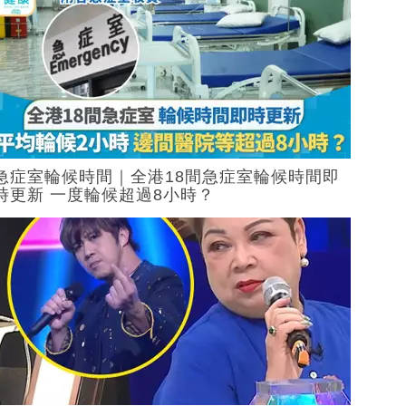
急症室輪候時間｜全港18間急症室輪候時間即
時更新 一度輪候超過8小時？