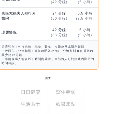
(42 分鐘)
(6 小時)
東區尤德夫人那打素
24 分鐘
5.5 小時
醫院
(50 分鐘)
(7.5 小時)
42 分鐘
6 小時
瑪麗醫院
(83 分鐘)
(9 小時)
分流類別 I-V 指危殆、危急、緊急、次緊急及非緊急類別。
一般而言，分流類別 I 等候時間為0分鐘，分流類別 II 的等候時
間少於15分鐘。
一半輪候病人能在以下時間內就診，大部份人可於括號內顯示的
時間就診。
廣告