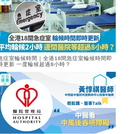
急症室輪候時間｜全港18間急症室輪候時間即
時更新 一度輪候超過8小時？