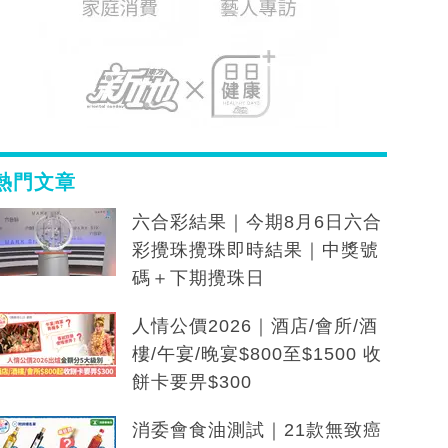
熱門文章
六合彩結果｜今期8月6日六合
彩攪珠攪珠即時結果｜中獎號
碼＋下期攪珠日
人情公價2026｜酒店/會所/酒
樓/午宴/晚宴$800至$1500 收
餅卡要畀$300
消委會食油測試｜21款無致癌