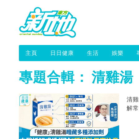
主頁
日日健康
生活
娛樂
專題合輯：
清雞湯
清雞
解常