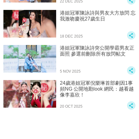
22 DEC 2025
港姐冠軍陳詠詩與男友大方放閃 忘
我激吻慶祝27歲生日
18 DEC 2025
港姐冠軍陳詠詩突公開學霸男友正
面照 參選前刪除所有放閃帖文
5 NOV 2025
24歲港姐冠軍倪樂琳首部劇因1事
頻NG 公開地勤look 網民：越看越
像李嘉欣！
20 OCT 2025