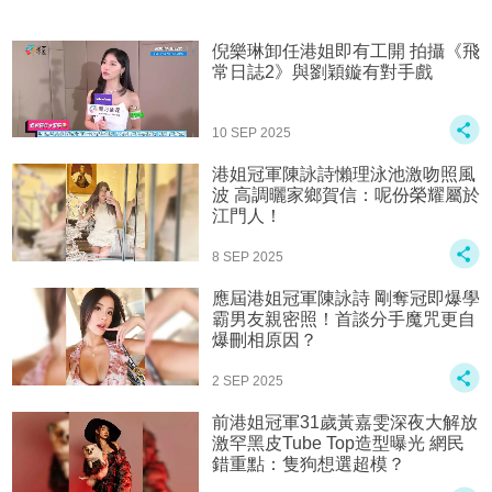
倪樂琳卸任港姐即有工開 拍攝《飛
常日誌2》與劉穎鏇有對手戲
10 SEP 2025
港姐冠軍陳詠詩懶理泳池激吻照風
波 高調曬家鄉賀信：呢份榮耀屬於
江門人！
8 SEP 2025
應屆港姐冠軍陳詠詩 剛奪冠即爆學
霸男友親密照！首談分手魔咒更自
爆刪相原因？
2 SEP 2025
前港姐冠軍31歲黃嘉雯深夜大解放
激罕黑皮Tube Top造型曝光 網民
錯重點：隻狗想選超模？