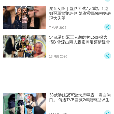
魔音女團｜盤點面試7大重點！港
姐冠軍驚艷評判 陳潔靈轟郭柏妍表
現大失望
7 MAR 2026
54歲港姐冠軍素顏師奶Look探大
佬B 曾流出兩人親密照引舊情疑雲
13 FEB 2026
38歲港姐冠軍遊大馬罕露「雪白胸
口」 傳遭TVB雪藏2年疑轉型求生