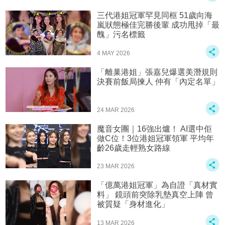
三代港姐冠軍罕見同框 51歲向海
嵐狀態極佳完勝後輩 成功甩掉「最
醜」污名標籤
4 MAY 2026
「離巢港姐」張嘉兒爆選美潛規則
決賽前飯局揀人 仲有「內定名單」
24 MAR 2026
魔音女團｜16強出爐！ AI選中佢
做C位！3位港姐冠軍領軍 平均年
齡26歲走輕熟女路線
23 MAR 2026
「億萬港姐冠軍」為自證「真材實
料」 鏡頭前突除乳墊真空上陣 曾
被質疑「身材進化」
13 MAR 2026