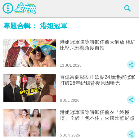
專題合輯：
港姐冠軍
港姐冠軍陳詠詩卸任前大解放 桃紅
比堅尼邪惡角度自拍
13 JUL 2026
百億富商鄔友正欽點24歲港姐冠軍
打破28年紀錄背後原因曝光
6 JUL 2026
港姐冠軍陳詠詩卸任前夕「終極一
博」？騒「包不住」火辣比堅尼照
5 JUN 2026