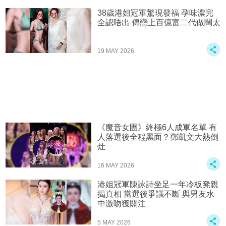
38歲港姐冠軍驚現發福 孕味濃完
全認唔出 傳戀上百億富二代做闊太
19 MAY 2026
《魔音女團》終極6人成軍名單 有
人落選後全程黑面？鄧凱文大熱倒
灶
16 MAY 2026
港姐冠軍陳詠詩坐足一年冷板凳親
揭真相 當選後爭議不斷 與男友水
中激吻獲關注
5 MAY 2026