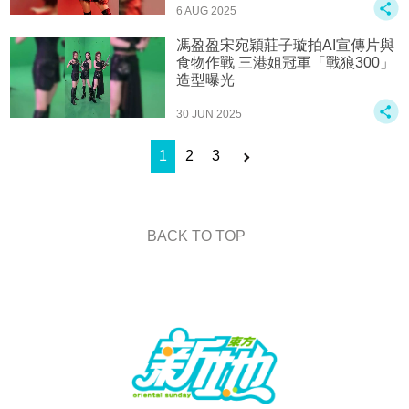
6 AUG 2025
馮盈盈宋宛穎莊子璇拍AI宣傳片與
食物作戰 三港姐冠軍「戰狼300」
造型曝光
30 JUN 2025
1
2
3
BACK TO TOP