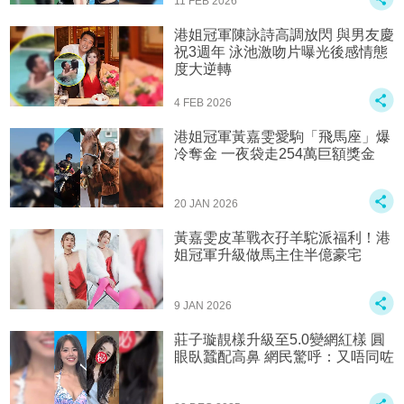
11 FEB 2026
港姐冠軍陳詠詩高調放閃 與男友慶
祝3週年 泳池激吻片曝光後感情態
度大逆轉
4 FEB 2026
港姐冠軍黃嘉雯愛駒「飛馬座」爆
冷奪金 一夜袋走254萬巨額獎金
20 JAN 2026
黃嘉雯皮革戰衣孖羊駝派福利！港
姐冠軍升級做馬主住半億豪宅
9 JAN 2026
莊子璇靚樣升級至5.0變網紅樣 圓
眼臥蠶配高鼻 網民驚呼：又唔同咗