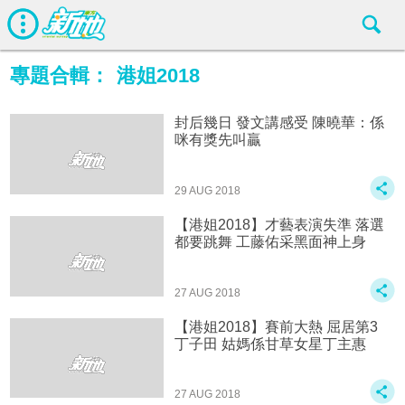
專題合輯：
港姐2018
封后幾日 發文講感受 陳曉華：係
咪有獎先叫贏
29 AUG 2018
【港姐2018】才藝表演失準 落選
都要跳舞 工藤佑采黑面神上身
27 AUG 2018
【港姐2018】賽前大熱 屈居第3
丁子田 姑媽係甘草女星丁主惠
27 AUG 2018