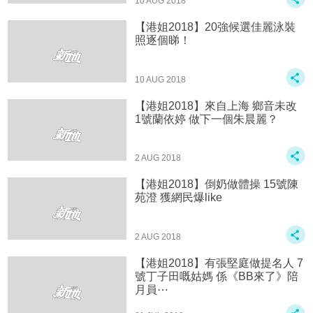
10 AUG 2018
【港姐2018】20強候選佳麗泳裝
照逐個睇！
10 AUG 2018
【港姐2018】來自上海 鄉音未改
1號蘭依婷 做下一個朱晨麗？
2 AUG 2018
【港姐2018】倒奶做體操 15號陳
苑澄 獲網民爆like
2 AUG 2018
【港姐2018】有張堅庭做提名人 7
號丁子田嘅姑媽 係《BB來了》陪
月員⋯