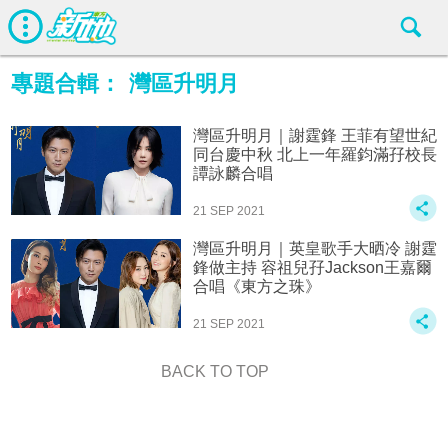
專題合輯：
灣區升明月
灣區升明月｜謝霆鋒 王菲有望世紀
同台慶中秋 北上一年羅鈞滿孖校長
譚詠麟合唱
21 SEP 2021
灣區升明月｜英皇歌手大晒冷 謝霆
鋒做主持 容祖兒孖Jackson王嘉爾
合唱《東方之珠》
21 SEP 2021
BACK TO TOP