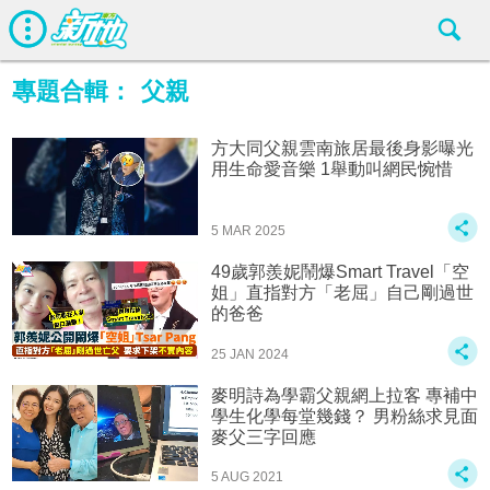
專題合輯：
父親
方大同父親雲南旅居最後身影曝光
用生命愛音樂 1舉動叫網民惋惜
5 MAR 2025
49歲郭羨妮鬧爆Smart Travel「空
姐」直指對方「老屈」自己剛過世
的爸爸
25 JAN 2024
麥明詩為學霸父親網上拉客 專補中
學生化學每堂幾錢？ 男粉絲求見面
麥父三字回應
5 AUG 2021