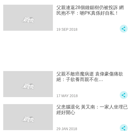
父親連返28個鐘鋸樹仍被投訴 網
民抱不平：啲PK真係好自私！
19 SEP 2018
父親不敵癌魔病逝 袁偉豪傷痛欲
絕：子欲養而親不在…
17 MAY 2018
父患腦退化 黃又南：一家人坐埋已
經好開心
29 JAN 2018