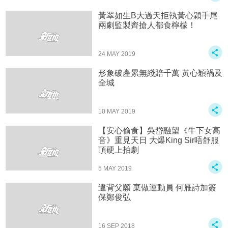
黃翠如生B大過天拒執黃心穎手尾
兩劇監製齊搶人都食檸檬！
24 MAY 2019
形象破產累無綫賠千萬 黃心穎禍及
全城
10 MAY 2019
【安心偷食】吳岱融望《牛下女高
音》重見天日 大爆King Sir唔舒服
頂硬上拍劇
5 MAY 2019
違背父願 棄做運動員 何雁詩加簽
保鄭俊弘
16 SEP 2018