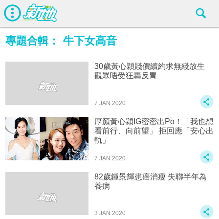
專題合輯：
牛下女高音
30歲黃心穎賤價續約求無綫放生
觀眾唔受狂轟反胃
7 JAN 2020
厚顏黃心穎IG密密出Po！「我也想
看前行、向前望」 拒回應「安心出
軌」
7 JAN 2020
82歲鍾景輝患癌消瘦 失聯半年為
養病
3 JAN 2020