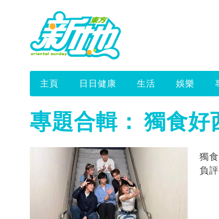
主頁
日日健康
生活
娛樂
專題合輯：
獨食好
獨食
負評