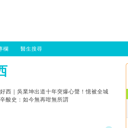
專欄
醫生搜尋
西
好西｜吳業坤出道十年突爆心聲！憶被全城
辛酸史：如今無再咁無所謂