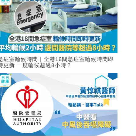
急症室輪候時間｜全港18間急症室輪候時間即
時更新 一度輪候超過8小時？