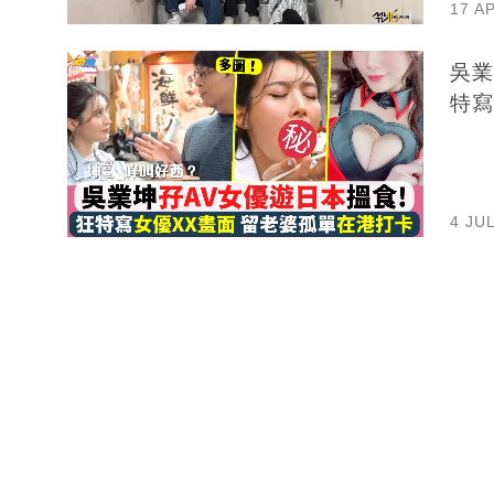
17 A
吳業
特寫
4 JU