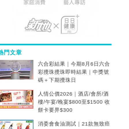
熱門文章
六合彩結果｜今期8月6日六合
彩攪珠攪珠即時結果｜中獎號
碼＋下期攪珠日
人情公價2026｜酒店/會所/酒
樓/午宴/晚宴$800至$1500 收
餅卡要畀$300
消委會食油測試｜21款無致癌