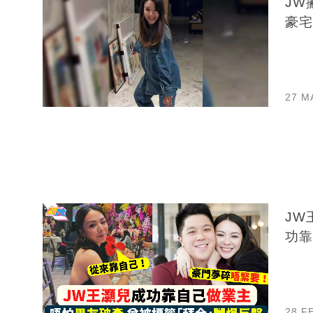
JW撇
豪宅
27 M
JW
功靠
28 F