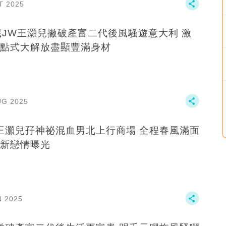
T 2025
歲JW王灝兒撇破產富二代後風騷遊意大利 激
點式大解放盡顯豐滿身材
UG 2025
王灝兒孖神祕混血男北上行商場 全程春風滿面
新戀情曝光
N 2025