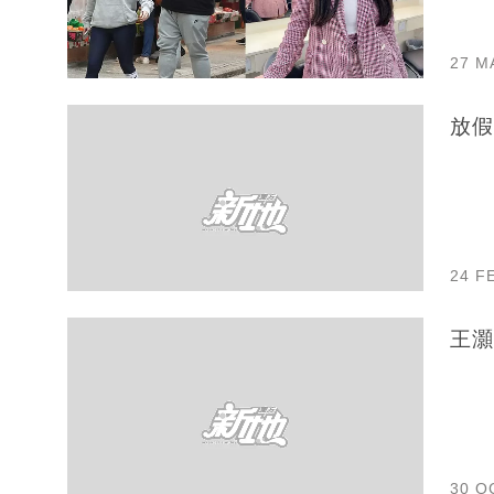
27 M
放假
24 F
王灝
30 O