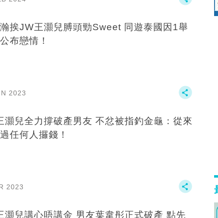
瀚挨JW王灝兒膊頭勁Sweet 同遊泰國因1舉
公布戀情！
UN 2023
王灝兒全力撐破產男友 不忿被指釣金龜：從來
過任何人攞錢！
R 2023
王灝兒講心唔講金 男友葉韋彤正式破產 點先