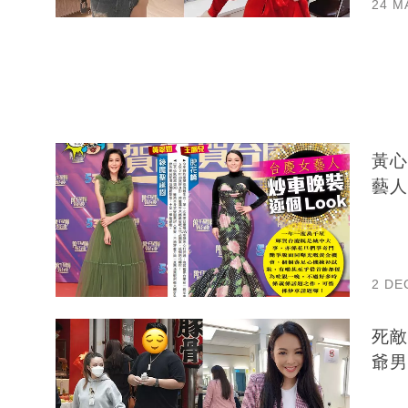
24 M
黃心
藝人
2 DE
死敵
爺男