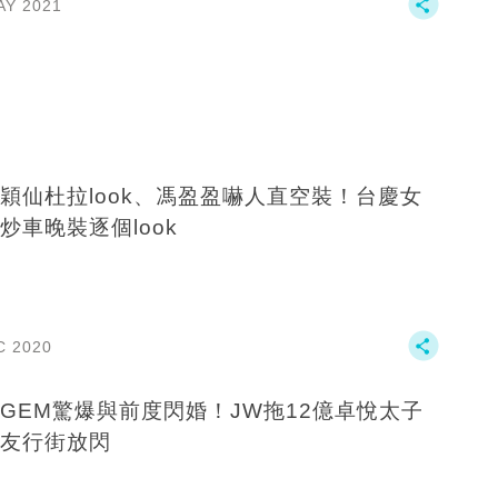
AY 2021
穎仙杜拉look、馮盈盈嚇人直空裝！台慶女
炒車晚裝逐個look
C 2020
GEM驚爆與前度閃婚！JW拖12億卓悅太子
友行街放閃