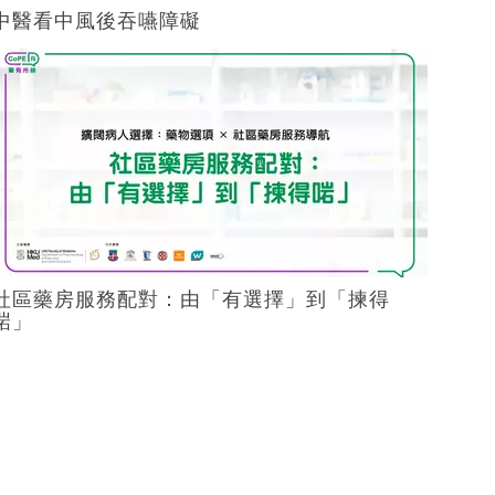
中醫看中風後吞嚥障礙
社區藥房服務配對：由「有選擇」到「揀得
啱」