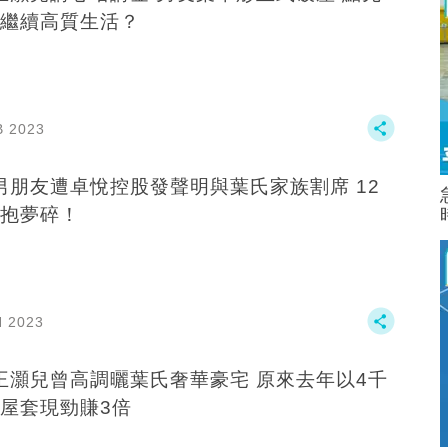
繼續高質生活？
B 2023
男朋友遭卓悅控股發聲明與葉氏家族割席 12
抱夢碎！
N 2023
灝兒曾高調曬葉氏奢華豪宅 原來去年以4千
屋套現勁賺3倍