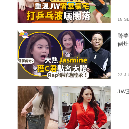
15 S
聲夢
倒灶
23 J
JW