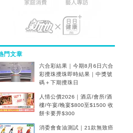
熱門文章
六合彩結果｜今期8月6日六合
彩攪珠攪珠即時結果｜中獎號
碼＋下期攪珠日
人情公價2026｜酒店/會所/酒
樓/午宴/晚宴$800至$1500 收
餅卡要畀$300
消委會食油測試｜21款無致癌