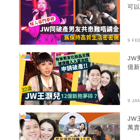
可以
9 FE
JW
億新
9 JA
JW王
萬賣