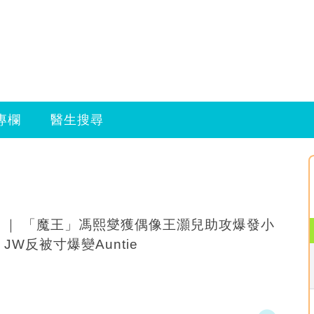
專欄
醫生搜尋
 ｜ 「魔王」馮熙燮獲偶像王灝兒助攻爆發小
宇宙 JW反被寸爆變Auntie