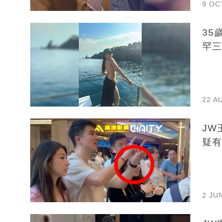
9 OC
35
罕三
22 A
JW
疑有
2 JU