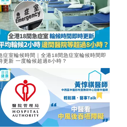
急症室輪候時間｜全港18間急症室輪候時間即
時更新 一度輪候超過8小時？