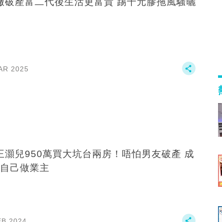
破產富二代後生活更富貴 踢千元膠拖風騷曬
AR 2025
王灝兒950萬買大坑台兩房！唔怕男友破產 成
自己做業主
EB 2024