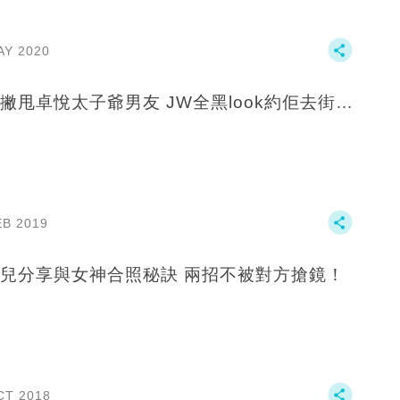
AY 2020
撇甩卓悅太子爺男友 JW全黑look約佢去街…
EB 2019
兒分享與女神合照秘訣 兩招不被對方搶鏡！
CT 2018