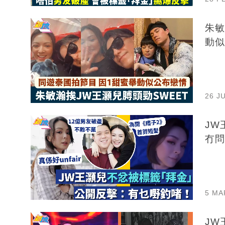
朱敏
動似
26 J
JW
冇問
5 MA
JW