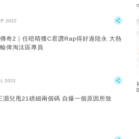
EP 2022
傳奇2｜任暟晴獲C君讚Rap得好過陸永 大熱
輸俾淘汰區專員
UL 2022
王灝兒甩21磅細兩個碼 自爆一個原因所致