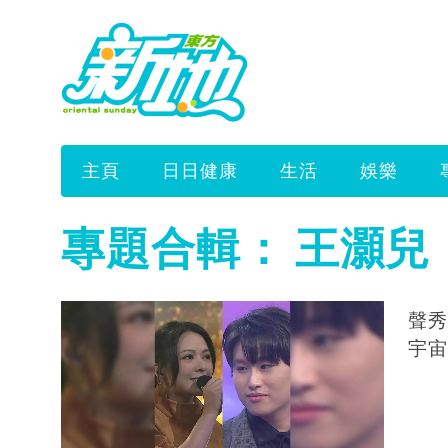
主頁
日日健康
生活
娛樂
專題合輯：
王灝兒
聲秀