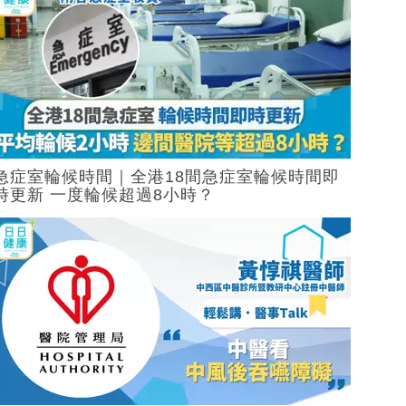
急症室輪候時間｜全港18間急症室輪候時間即
時更新 一度輪候超過8小時？