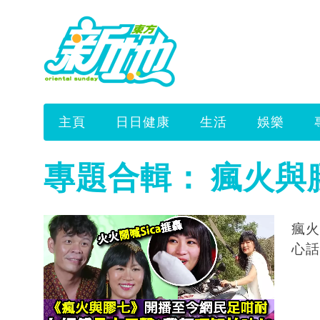
主頁
日日健康
生活
娛樂
專題合輯：
瘋火與
瘋火
心話