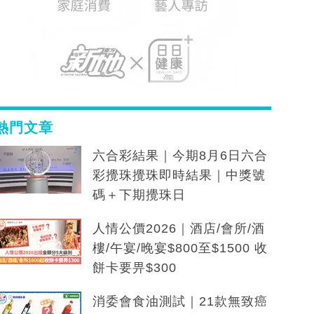
熱門文章
六合彩結果｜今期8月6日六合
彩攪珠攪珠即時結果｜中獎號
碼＋下期攪珠日
人情公價2026｜酒店/會所/酒
樓/午宴/晚宴$800至$1500 收
餅卡要畀$300
消委會食油測試｜21款無致癌