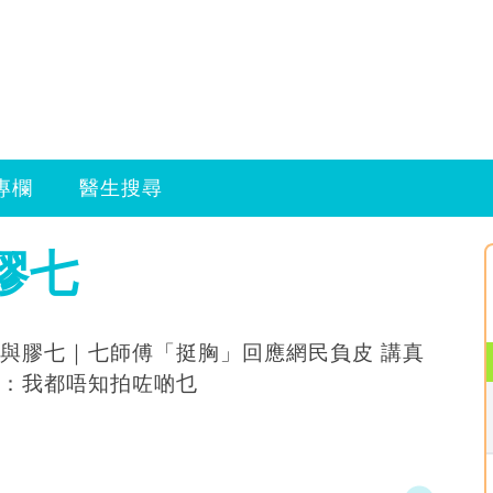
專欄
醫生搜尋
膠七
與膠七｜七師傅「挺胸」回應網民負皮 講真
：我都唔知拍咗啲乜