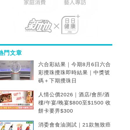
熱門文章
六合彩結果｜今期8月6日六合
彩攪珠攪珠即時結果｜中獎號
碼＋下期攪珠日
人情公價2026｜酒店/會所/酒
樓/午宴/晚宴$800至$1500 收
餅卡要畀$300
消委會食油測試｜21款無致癌