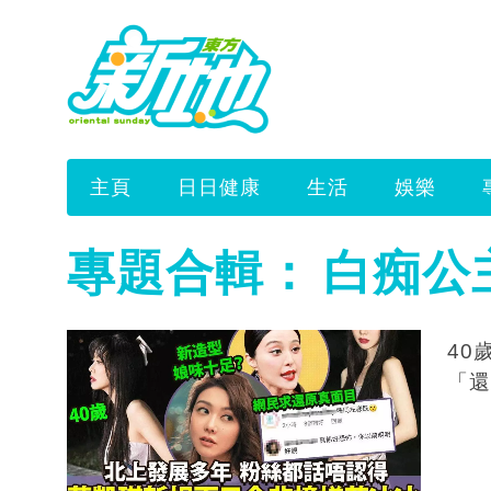
主頁
日日健康
生活
娛樂
專題合輯：
白痴公
40歲
「還