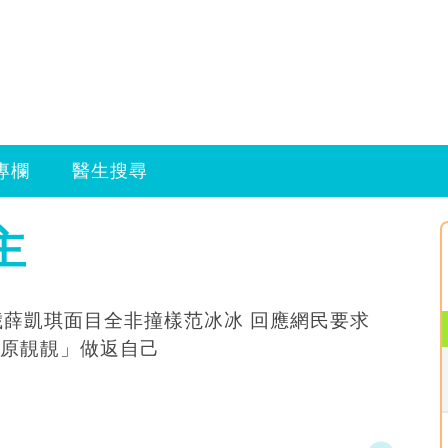
專欄
醫生搜尋
主
薛凱琪面目全非撞樣范冰冰 回應網民要求
原靚靚」做返自己