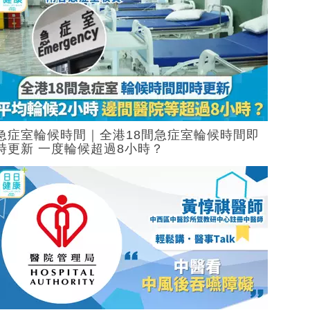
急症室輪候時間｜全港18間急症室輪候時間即
時更新 一度輪候超過8小時？