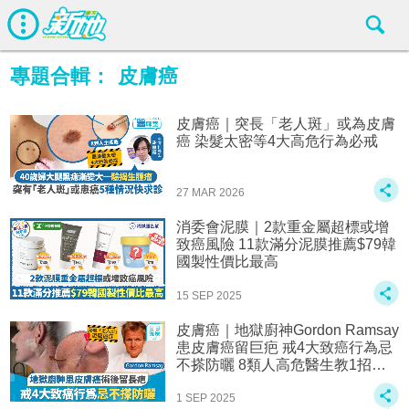
專題合輯：
皮膚癌
皮膚癌｜突長「老人斑」或為皮膚
癌 染髮太密等4大高危行為必戒
27 MAR 2026
消委會泥膜｜2款重金屬超標或增
致癌風險 11款滿分泥膜推薦$79韓
國製性價比最高
15 SEP 2025
皮膚癌｜地獄廚神Gordon Ramsay
患皮膚癌留巨疤 戒4大致癌行為忌
不搽防曬 8類人高危醫生教1招自
測
1 SEP 2025