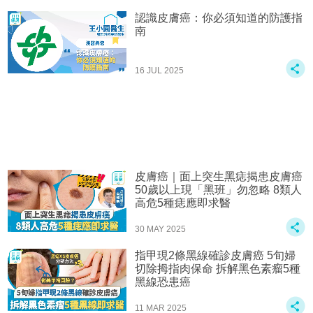
認識皮膚癌：你必須知道的防護指
南
16 JUL 2025
皮膚癌｜面上突生黑痣揭患皮膚癌
50歲以上現「黑班」勿忽略 8類人
高危5種痣應即求醫
30 MAY 2025
指甲現2條黑線確診皮膚癌 5旬婦
切除拇指肉保命 拆解黑色素瘤5種
黑線恐患癌
11 MAR 2025