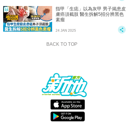
指甲「生痣」以為灰甲 男子揭患皮
膚癌須截肢 醫生拆解5招分辨黑色
素瘤
24 JAN 2025
BACK TO TOP