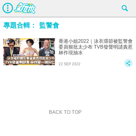
專題合輯：
監警會
香港小姐2022｜泳衣環節被監警會
委員狠批太少布 TVB發聲明譴責惹
林作現抽水
22 SEP 2022
BACK TO TOP