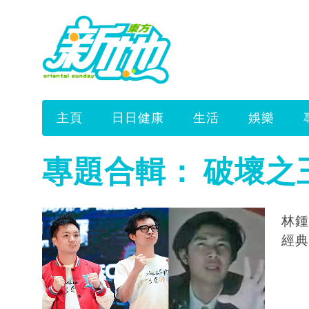
主頁
日日健康
生活
娛樂
專題合輯：
破壞之
林鍾
經典