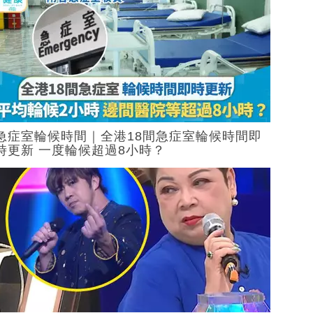
急症室輪候時間｜全港18間急症室輪候時間即
時更新 一度輪候超過8小時？