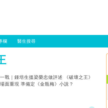
專欄
醫生搜尋
王
一戰｜鍾培生搵梁榮忠做評述 《破壞之王》
場面重現 準備定《金瓶梅》小說？