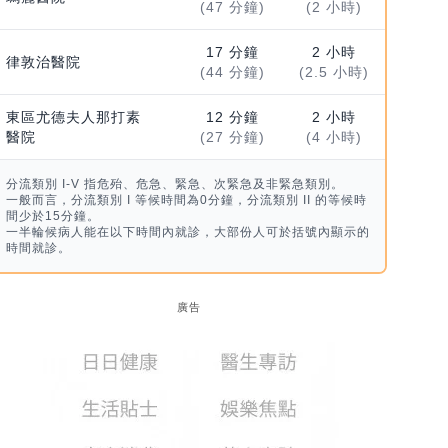
(47 分鐘)
(2 小時)
17 分鐘
2 小時
律敦治醫院
(44 分鐘)
(2.5 小時)
東區尤德夫人那打素
12 分鐘
2 小時
醫院
(27 分鐘)
(4 小時)
分流類別 I-V 指危殆、危急、緊急、次緊急及非緊急類別。
一般而言，分流類別 I 等候時間為0分鐘，分流類別 II 的等候時
間少於15分鐘。
一半輪候病人能在以下時間內就診，大部份人可於括號內顯示的
時間就診。
廣告