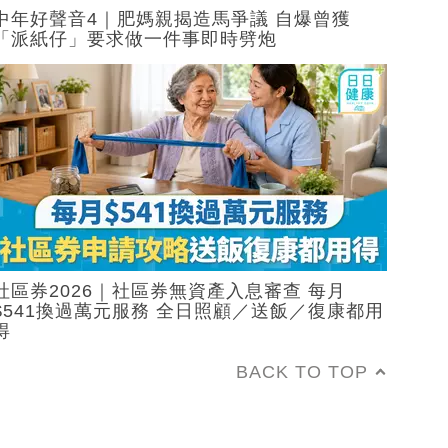
中年好聲音4｜肥媽親揭造馬爭議 自爆曾獲
「派紙仔」要求做一件事即時劈炮
社區券2026｜社區券無資產入息審查 每月
$541換過萬元服務 全日照顧／送飯／復康都用
得
BACK TO TOP