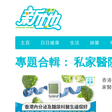
主頁
日日健康
生活
娛樂
專題合輯：
私家醫
香港
家醫