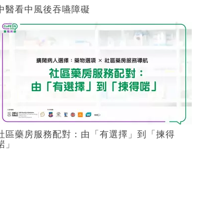
中醫看中風後吞嚥障礙
社區藥房服務配對：由「有選擇」到「揀得
啱」