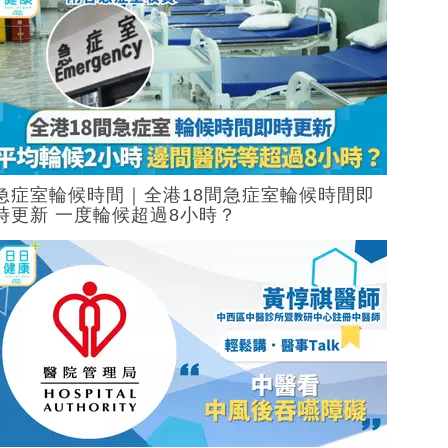
急症室輪候時間｜全港18間急症室輪候時間即
時更新 一度輪候超過8小時？