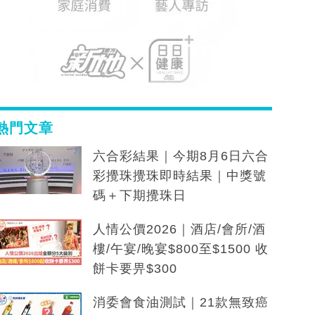
熱門文章
六合彩結果｜今期8月6日六合
彩攪珠攪珠即時結果｜中獎號
碼＋下期攪珠日
人情公價2026｜酒店/會所/酒
樓/午宴/晚宴$800至$1500 收
餅卡要畀$300
消委會食油測試｜21款無致癌