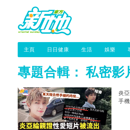
主頁
日日健康
生活
娛樂
專題合輯：
私密影
炎亞
手機