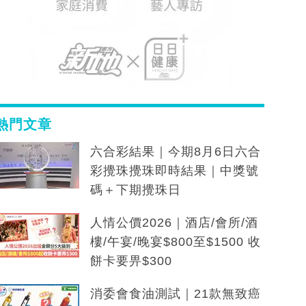
熱門文章
六合彩結果｜今期8月6日六合
彩攪珠攪珠即時結果｜中獎號
碼＋下期攪珠日
人情公價2026｜酒店/會所/酒
樓/午宴/晚宴$800至$1500 收
餅卡要畀$300
消委會食油測試｜21款無致癌