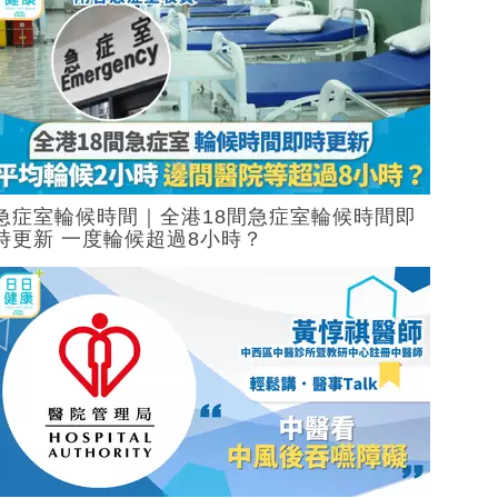
急症室輪候時間｜全港18間急症室輪候時間即
時更新 一度輪候超過8小時？