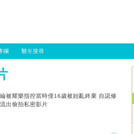
專欄
醫生搜尋
片
綸被耀樂指控當時僅16歲被始亂終棄 自認修
流出偷拍私密影片