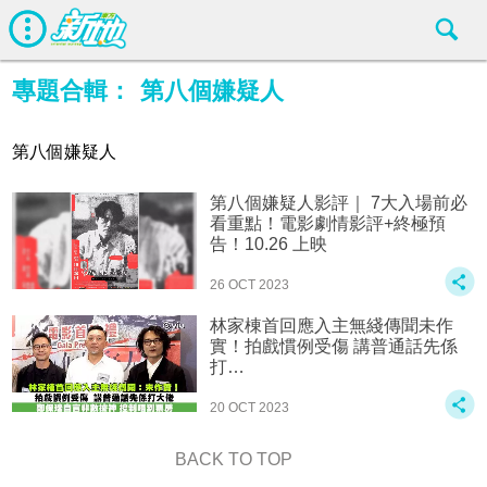
專題合輯：
第八個嫌疑人
第八個嫌疑人
第八個嫌疑人影評｜ 7大入場前必
看重點！電影劇情影評+終極預
告！10.26 上映
26 OCT 2023
林家棟首回應入主無綫傳聞未作
實！‍️拍戲慣例受傷 講普通話先係
打…
20 OCT 2023
BACK TO TOP