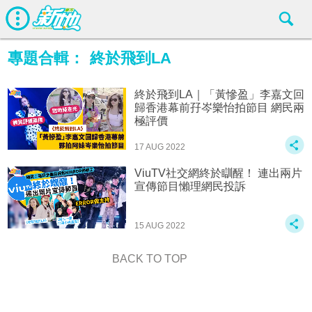
專題合輯：
終於飛到LA
終於飛到LA｜「黃慘盈」李嘉文回
歸香港幕前孖岑樂怡拍節目 網民兩
極評價
17 AUG 2022
ViuTV社交網終於瞓醒！ 連出兩片
宣傳節目懶理網民投訴
15 AUG 2022
BACK TO TOP