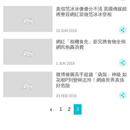
真假范冰冰傻傻分不清 英國傳媒錯
將整容網紅當做范冰冰登相
13 JUN 2018
網紅「相機食先」影完將食物全倒
網民炮轟浪費
1 JUN 2018
微博修圖高手超越「偽裝」神級 如
花都P到變林志玲！網絡世界真係
好危險
23 FEB 2018
1
2
3