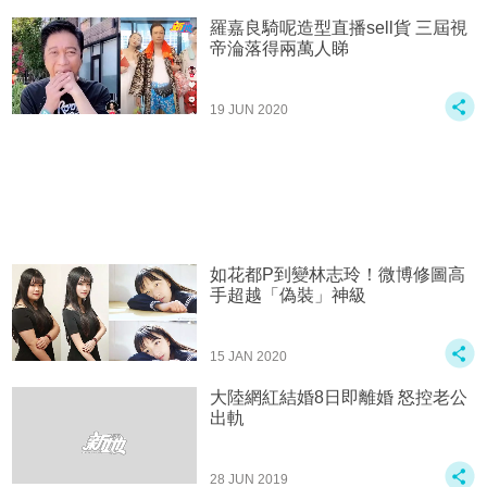
羅嘉良騎呢造型直播sell貨 三屆視
帝淪落得兩萬人睇
19 JUN 2020
如花都P到變林志玲！微博修圖高
手超越「偽裝」神級
15 JAN 2020
大陸網紅結婚8日即離婚 怒控老公
出軌
28 JUN 2019