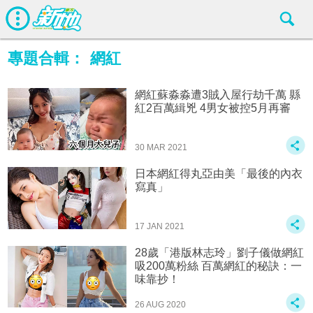
專題合輯：
網紅
網紅蘇淼淼遭3賊入屋行劫千萬 縣
紅2百萬緝兇 4男女被控5月再審
30 MAR 2021
日本網紅得丸亞由美「最後的內衣
寫真」
17 JAN 2021
28歲「港版林志玲」劉子儀做網紅
吸200萬粉絲 百萬網紅的秘訣：一
味靠抄！
26 AUG 2020