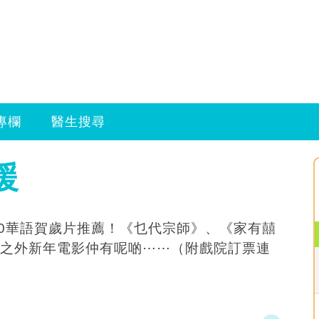
專欄
醫生搜尋
援
20華語賀歲片推薦！《乜代宗師》、《家有囍
之外新年電影仲有呢啲⋯⋯（附戲院訂票連