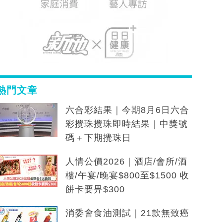
熱門文章
六合彩結果｜今期8月6日六合
彩攪珠攪珠即時結果｜中獎號
碼＋下期攪珠日
人情公價2026｜酒店/會所/酒
樓/午宴/晚宴$800至$1500 收
餅卡要畀$300
消委會食油測試｜21款無致癌