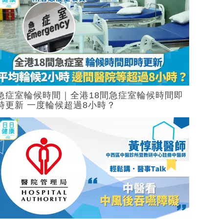
急症室輪候時間｜全港18間急症室輪候時間即
時更新 一度輪候超過8小時？