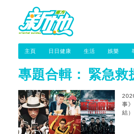
主頁
日日健康
生活
娛樂
專題合輯：
緊急救
20
事》
結）