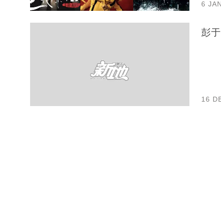
6 JA
16 D