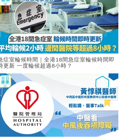
急症室輪候時間｜全港18間急症室輪候時間即
時更新 一度輪候超過8小時？