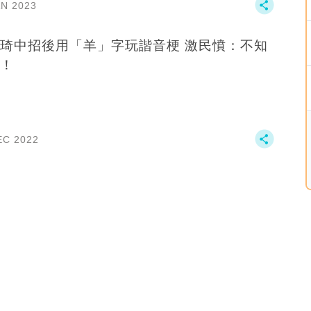
AN 2023
琦中招後用「羊」字玩諧音梗 激民憤：不知
！
EC 2022