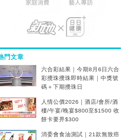
熱門文章
六合彩結果｜今期8月6日六合
彩攪珠攪珠即時結果｜中獎號
碼＋下期攪珠日
人情公價2026｜酒店/會所/酒
樓/午宴/晚宴$800至$1500 收
餅卡要畀$300
消委會食油測試｜21款無致癌