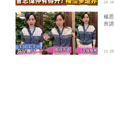
20 J
楊思
所謂
21 D