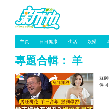
主頁
日日健康
生活
娛樂
專題合輯：
羊
蘇師
偉可