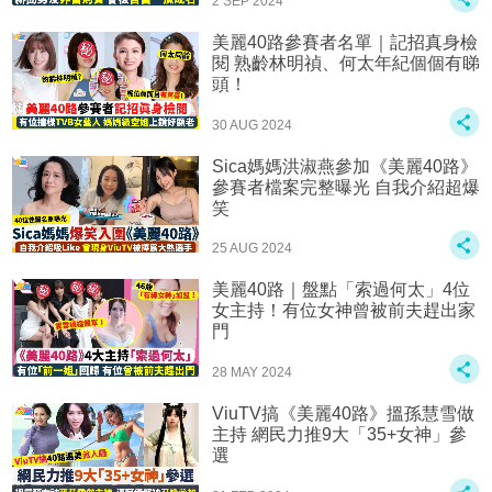
2 SEP 2024
美麗40路參賽者名單｜記招真身檢
閱 熟齡林明禎、何太年紀個個有睇
頭！
30 AUG 2024
Sica媽媽洪淑燕參加《美麗40路》
參賽者檔案完整曝光 自我介紹超爆
笑
25 AUG 2024
美麗40路｜盤點「索過何太」4位
女主持！有位女神曾被前夫趕出家
門
28 MAY 2024
ViuTV搞《美麗40路》搵孫慧雪做
主持 網民力推9大「35+女神」參
選