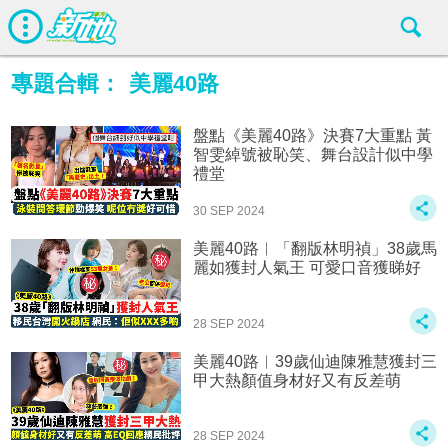
專題合輯：
美麗40路
盤點《美麗40路》決賽7大重點 黃
智雯綽號被恥笑、舞台設計似中學
禮堂
30 SEP 2024
美麗40路︱「翻版林明禎」38歲馬
麗如獲封人氣王 可愛口音獲睇好
28 SEP 2024
美麗40路︱39歲仙迪陳雅慧獲封三
甲大熱顏值身材好又有反差萌
28 SEP 2024