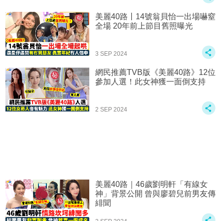
美麗40路丨14號翁貝怡一出場嚇窒
全場 20年前上節目舊照曝光
3 SEP 2024
網民推薦TVB版《美麗40路》12位
參加人選！此女神獲一面倒支持
2 SEP 2024
美麗40路｜46歲劉明軒「有線女
神」背景公開 曾與廖碧兒前男友傳
緋聞