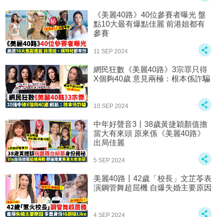
《美麗40路》40位參賽者曝光 盤
點10大最有爆點佳麗 前港姐都有
參賽
11 SEP 2024
網民狂數《美麗40路》3宗罪只得
X個夠40歲 意見兩極：根本係詐騙
10 SEP 2024
中年好聲音3丨38歲黃捷穎顏值擔
當大有來頭 原來係《美麗40路》
出局佳麗
5 SEP 2024
美麗40路丨42歲「校長」文芷苓表
演鋼管舞超屈機 自爆失婚主要原因
4 SEP 2024