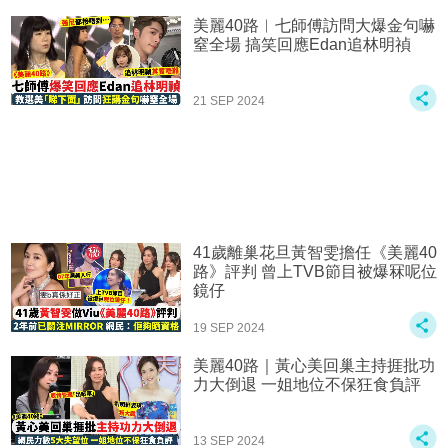
美麗40路︱七師傅訪問大爆金句嚇
窒全場 搞笑回應Edan追林明禎
21 SEP 2024
41歲離巢花旦黃智雯擔任《美麗40
路》評判 曾上TVB節目被爆冧呢位
鏡仔
19 SEP 2024
美麗40路｜黃心美回巢主持捱批功
力大倒退 一姐地位不保狂食負評
13 SEP 2024