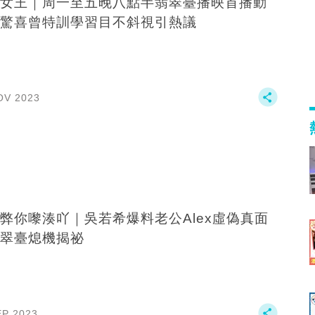
女王｜周一至五晚八點半翡翠臺播映首播動
驚喜曾特訓學習目不斜視引熱議
OV 2023
弊你嚟湊吖｜吳若希爆料老公Alex虛偽真面
翠臺熄機揭祕
EP 2023