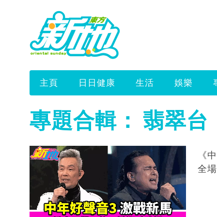
主頁
日日健康
生活
娛樂
專題合輯：
翡翠台
《中
全場