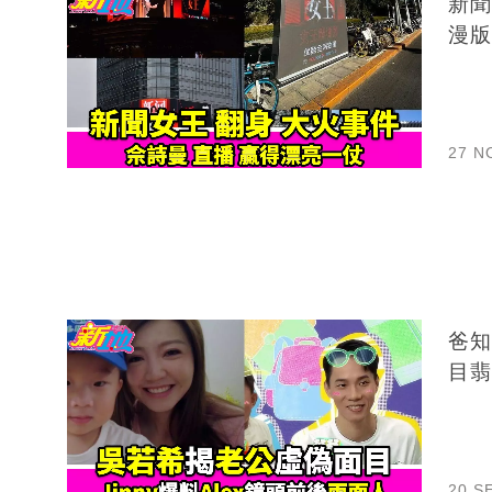
新聞
漫版
27 N
爸知
目翡
20 S