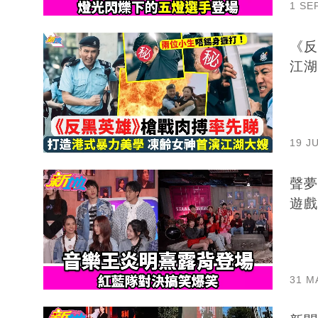
1 SE
《反
江湖
19 J
聲夢
遊戲
31 M