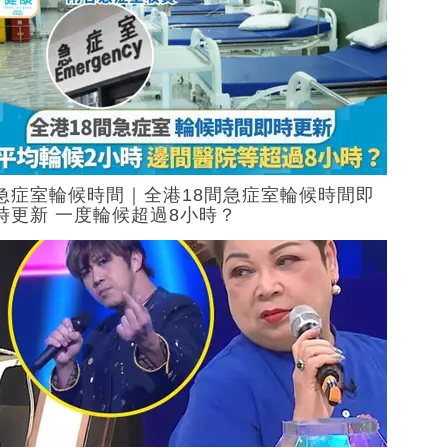
急症室輪候時間｜全港18間急症室輪候時間即
時更新 一度輪候超過8小時？