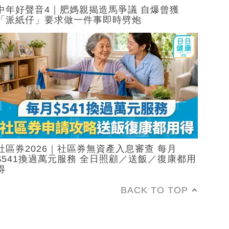
中年好聲音4｜肥媽親揭造馬爭議 自爆曾獲
「派紙仔」要求做一件事即時劈炮
社區券2026｜社區券無資產入息審查 每月
$541換過萬元服務 全日照顧／送飯／復康都用
得
BACK TO TOP