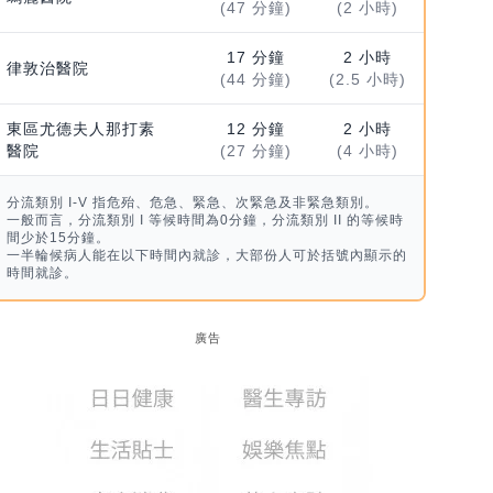
(47 分鐘)
(2 小時)
17 分鐘
2 小時
律敦治醫院
(44 分鐘)
(2.5 小時)
東區尤德夫人那打素
12 分鐘
2 小時
醫院
(27 分鐘)
(4 小時)
分流類別 I-V 指危殆、危急、緊急、次緊急及非緊急類別。
一般而言，分流類別 I 等候時間為0分鐘，分流類別 II 的等候時
間少於15分鐘。
一半輪候病人能在以下時間內就診，大部份人可於括號內顯示的
時間就診。
廣告