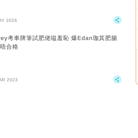
AY 2026
ffrey考車牌筆試肥佬嗌羞恥 爆Edan珈其肥腸
唔合格
AR 2023