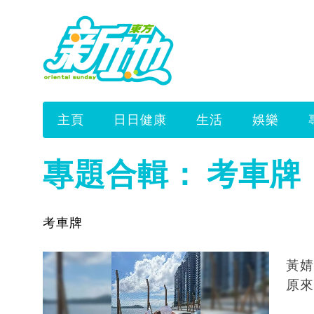
主頁
日日健康
生活
娛樂
專題合輯：
考車牌
考車牌
黃婧
原來