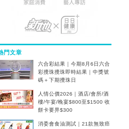
熱門文章
六合彩結果｜今期8月6日六合
彩攪珠攪珠即時結果｜中獎號
碼＋下期攪珠日
人情公價2026｜酒店/會所/酒
樓/午宴/晚宴$800至$1500 收
餅卡要畀$300
消委會食油測試｜21款無致癌