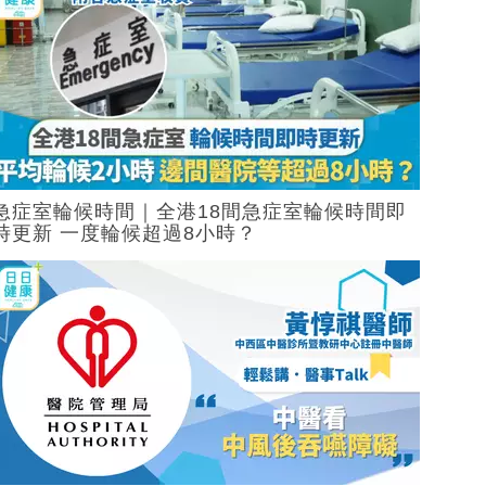
急症室輪候時間｜全港18間急症室輪候時間即
時更新 一度輪候超過8小時？