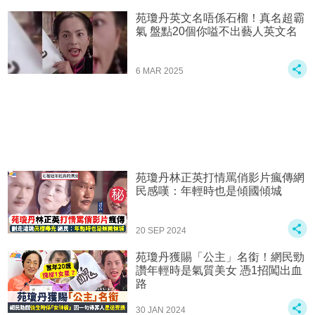
苑瓊丹英文名唔係石榴！真名超霸
氣 盤點20個你嗌不出藝人英文名
6 MAR 2025
苑瓊丹林正英打情罵俏影片瘋傳網
民感嘆：年輕時也是傾國傾城
20 SEP 2024
苑瓊丹獲賜「公主」名銜！網民勁
讚年輕時是氣質美女 憑1招闖出血
路
30 JAN 2024