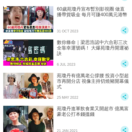
60歲苑瓊丹宣布暫別影視圈 做直
播帶貨吸金 每月可賺400萬元港幣
31 OCT 2023
數你條命｜梁思浩認中六合彩三次
全靠幸運號碼！ 大爆苑瓊丹開運祕
訣
6 JUL 2023
苑瓊丹有億萬老公撐腰 投資小型超
市再開分店 視像主持切燒豬開幕儀
式
25 MAY 2022
苑瓊丹進軍飲食業又開超市 億萬富
豪老公打本錢搵錢
21 JAN 2021