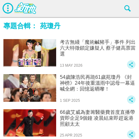
專題合輯：
苑瓊丹
考古無綫「魔術鹹豬手」事件 列出
六大特徵鎖定嫌疑人 蔡子健高票當
選
13 MAY 2026
54歲陳浩民再跪61歲苑瓊丹 《封
神榜》24年後重溫雨中認母一幕逼
喊全網：回憶返晒嚟！
1 SEP 2025
66歲艾威為妻籌醫藥費首度直播帶
貨即企足9個鐘 凌晨結束即趕返港
照顧太太
25 APR 2025