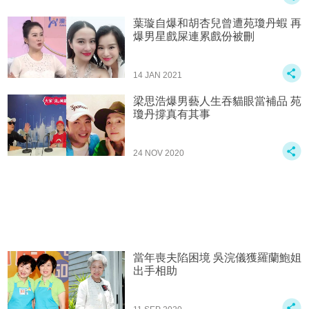
葉璇自爆和胡杏兒曾遭苑瓊丹蝦 再
爆男星戲屎連累戲份被刪
14 JAN 2021
梁思浩爆男藝人生吞貓眼當補品 苑
瓊丹撐真有其事
24 NOV 2020
當年喪夫陷困境 吳浣儀獲羅蘭鮑姐
出手相助