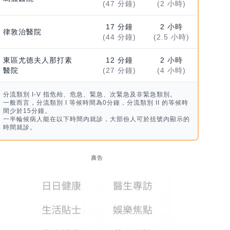
(47 分鐘)
(2 小時)
17 分鐘
2 小時
律敦治醫院
(44 分鐘)
(2.5 小時)
東區尤德夫人那打素
12 分鐘
2 小時
醫院
(27 分鐘)
(4 小時)
分流類別 I-V 指危殆、危急、緊急、次緊急及非緊急類別。
一般而言，分流類別 I 等候時間為0分鐘，分流類別 II 的等候時
間少於15分鐘。
一半輪候病人能在以下時間內就診，大部份人可於括號內顯示的
時間就診。
廣告