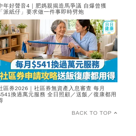
中年好聲音4｜肥媽親揭造馬爭議 自爆曾獲
「派紙仔」要求做一件事即時劈炮
社區券2026｜社區券無資產入息審查 每月
$541換過萬元服務 全日照顧／送飯／復康都用
得
BACK TO TOP