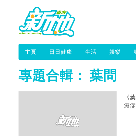
主頁
日日健康
生活
娛樂
專題合輯：
葉問
《葉問4
癌症