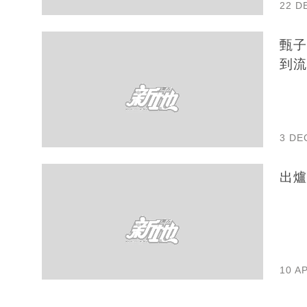
22 D
甄子丹
到流
3 DE
出爐
10 A