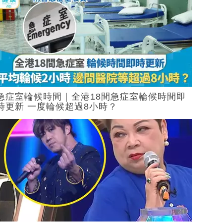
急症室輪候時間｜全港18間急症室輪候時間即
時更新 一度輪候超過8小時？