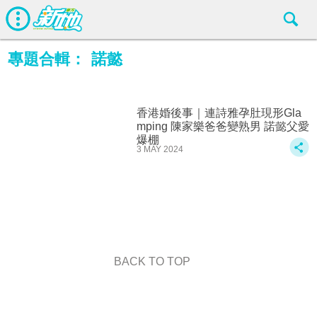
專題合輯：
諾懿
香港婚後事｜連詩雅孕肚現形Gla
mping 陳家樂爸爸變熟男 諾懿父愛
爆棚
3 MAY 2024
BACK TO TOP