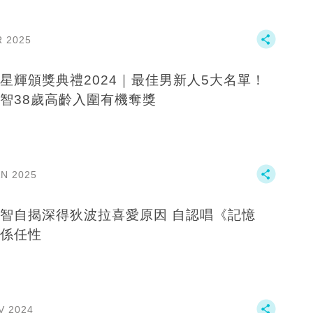
R 2025
星輝頒獎典禮2024｜最佳男新人5大名單！
智38歲高齡入圍有機奪獎
AN 2025
智自揭深得狄波拉喜愛原因 自認唱《記憶
係任性
V 2024