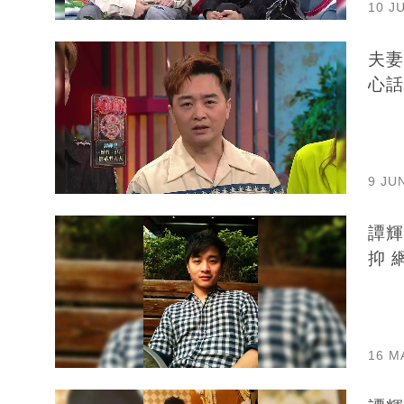
10 J
夫妻
心話
9 JU
譚輝
抑 
16 M