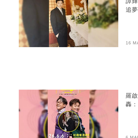
譚輝
追夢
16 M
羅啟
轟：
6 MA