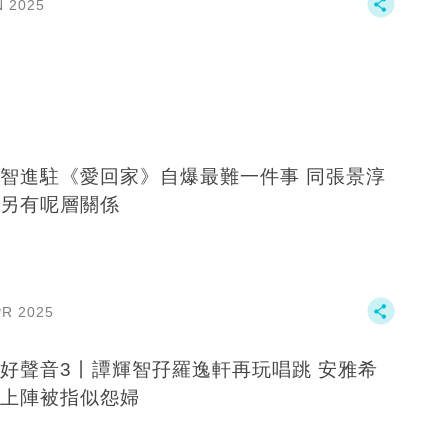
N 2025
智進駐《愛回家》自爆最難一件事 同張景淳
另有呢層關係
PR 2025
好聲音3丨譚輝智孖羅逸軒再玩唱跳 安雅希
上陣被指似怨婦