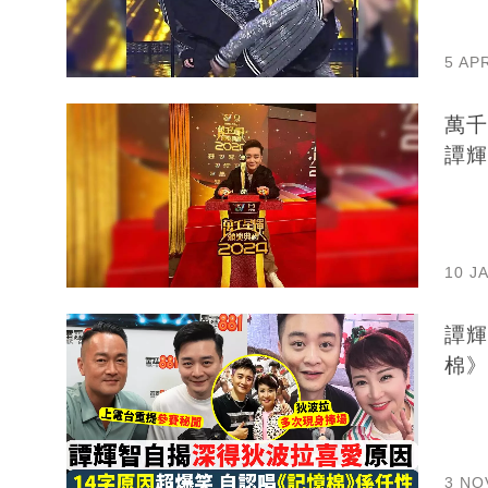
5 AP
萬千
譚輝
10 J
譚輝
棉》
3 NO