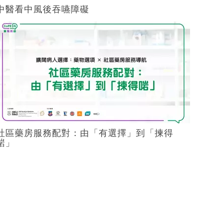
中醫看中風後吞嚥障礙
社區藥房服務配對：由「有選擇」到「揀得
啱」