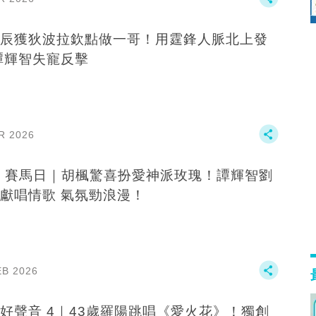
辰獲狄波拉欽點做一哥！用霆鋒人脈北上發
譚輝智失寵反擊
R 2026
B 賽馬日｜胡楓驚喜扮愛神派玫瑰！譚輝智劉
獻唱情歌 氣氛勁浪漫！
EB 2026
好聲音 4｜43歲羅陽跳唱《愛火花》！獨創