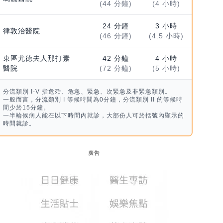
(44 分鐘)
(4 小時)
24 分鐘
3 小時
律敦治醫院
(46 分鐘)
(4.5 小時)
東區尤德夫人那打素
42 分鐘
4 小時
醫院
(72 分鐘)
(5 小時)
分流類別 I-V 指危殆、危急、緊急、次緊急及非緊急類別。
一般而言，分流類別 I 等候時間為0分鐘，分流類別 II 的等候時
間少於15分鐘。
一半輪候病人能在以下時間內就診，大部份人可於括號內顯示的
時間就診。
廣告