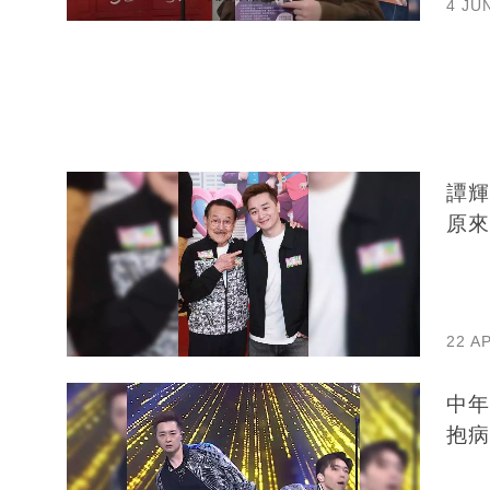
4 JU
譚輝
原來
22 A
中年
抱病