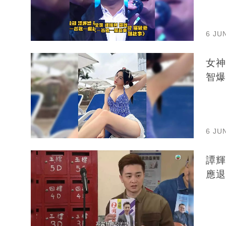
6 JU
女神
智爆
6 JU
譚輝
應退