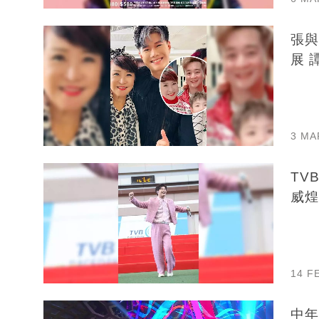
張與
展 
3 MA
TV
威煌
14 F
中年