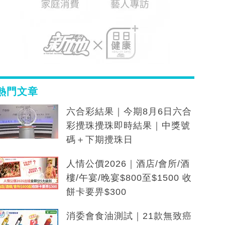
熱門文章
六合彩結果｜今期8月6日六合
彩攪珠攪珠即時結果｜中獎號
碼＋下期攪珠日
人情公價2026｜酒店/會所/酒
樓/午宴/晚宴$800至$1500 收
餅卡要畀$300
消委會食油測試｜21款無致癌