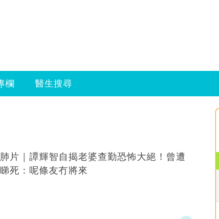
專欄
醫生搜尋
肺片｜譚輝智自揭老婆查勤恐怖大絕！曾遭
睇死：呢條友冇將來