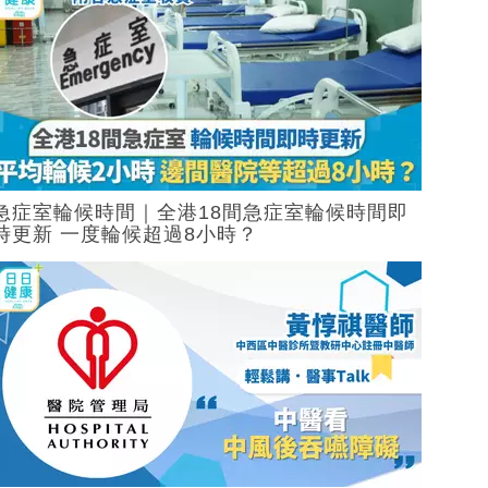
急症室輪候時間｜全港18間急症室輪候時間即
時更新 一度輪候超過8小時？