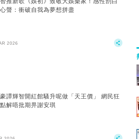
智推新歌《娛初》致敬大娛樂家！感性剖白
心聲：衝破自我為夢想拼盡
AR 2026
豪譚輝智開紅館騷升呢做「天王價」 網民狂
點解唔批期畀謝安琪
R 2026