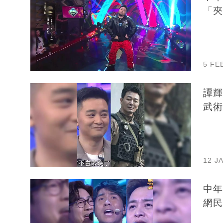
「夾
5 FE
譚輝
武術
12 J
中年
網民