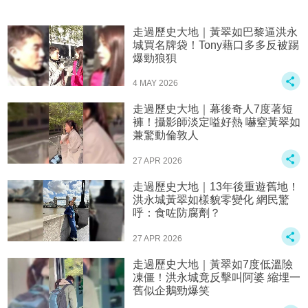
走過歷史大地｜黃翠如巴黎逼洪永
城買名牌袋！Tony藉口多多反被踢
爆勁狼狽
4 MAY 2026
走過歷史大地｜幕後奇人7度著短
褲！攝影師淡定嗌好熱 嚇窒黃翠如
兼驚動倫敦人
27 APR 2026
走過歷史大地｜13年後重遊舊地！
洪永城黃翠如樣貌零變化 網民驚
呼：食咗防腐劑？
27 APR 2026
走過歷史大地｜黃翠如7度低溫險
凍僵！洪永城竟反擊叫阿婆 縮埋一
舊似企鵝勁爆笑