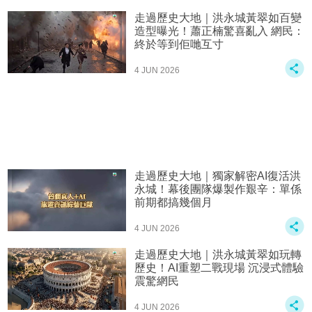
走過歷史大地｜洪永城黃翠如百變
造型曝光！蕭正楠驚喜亂入 網民：
終於等到佢哋互寸
4 JUN 2026
走過歷史大地｜獨家解密AI復活洪
永城！幕後團隊爆製作艱辛：單係
前期都搞幾個月
4 JUN 2026
走過歷史大地｜洪永城黃翠如玩轉
歷史！AI重塑二戰現場 沉浸式體驗
震驚網民
4 JUN 2026