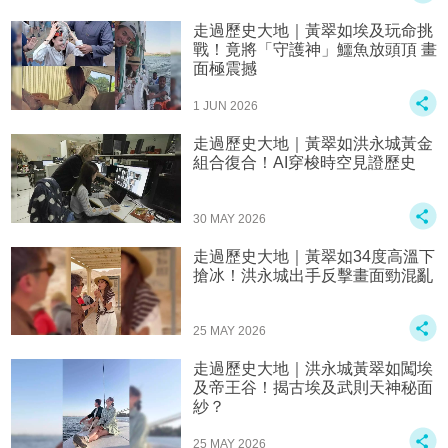
走過歷史大地｜黃翠如埃及玩命挑
戰！竟將「守護神」鱷魚放頭頂 畫
面極震撼
1 JUN 2026
走過歷史大地｜黃翠如洪永城黃金
組合復合！AI穿梭時空見證歷史
30 MAY 2026
走過歷史大地｜黃翠如34度高溫下
搶冰！洪永城出手反擊畫面勁混亂
25 MAY 2026
走過歷史大地｜洪永城黃翠如闖埃
及帝王谷！揭古埃及武則天神秘面
紗？
25 MAY 2026