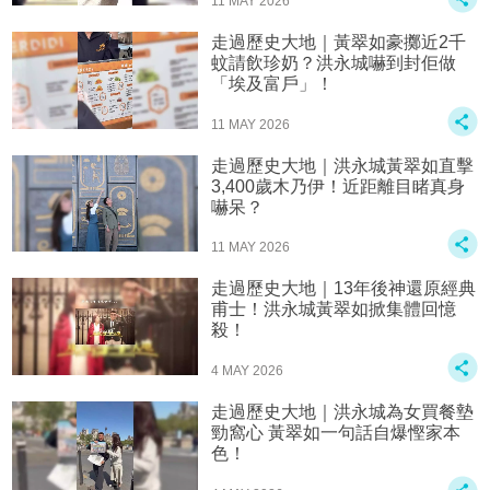
11 MAY 2026
走過歷史大地｜黃翠如豪擲近2千
蚊請飲珍奶？洪永城嚇到封佢做
「埃及富戶」！
11 MAY 2026
走過歷史大地｜洪永城黃翠如直擊
3,400歲木乃伊！近距離目睹真身
嚇呆？
11 MAY 2026
走過歷史大地｜13年後神還原經典
甫士！洪永城黃翠如掀集體回憶
殺！
4 MAY 2026
走過歷史大地｜洪永城為女買餐墊
勁窩心 黃翠如一句話自爆慳家本
色！