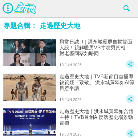
專題合輯：
走過歷史大地
飛常日誌 II｜洪永城霸屏自揭雙面
人設！親解暖男VS寸嘴男真相：
對老婆同翠如唔同
18 JUN 2026
走過歷史大地｜TVB新節目首播即
被質疑「致敬」 洪永城黃翠如AI節
目惹爭議
18 JUN 2026
走過歷史大地｜洪永城黃翠如合體
主持！TVB首創AI復活歷史場景勁
震撼
12 JUN 2026