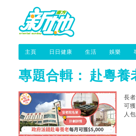
主頁
日日健康
生活
娛樂
專題合輯：
赴粵養
長者
可獲
人包