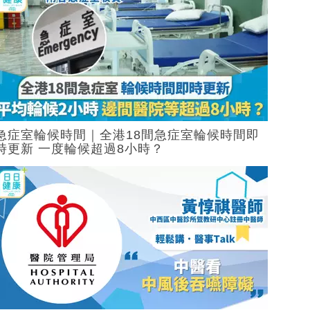
急症室輪候時間｜全港18間急症室輪候時間即
時更新 一度輪候超過8小時？