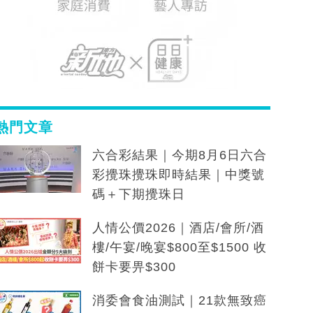
熱門文章
六合彩結果｜今期8月6日六合
彩攪珠攪珠即時結果｜中獎號
碼＋下期攪珠日
人情公價2026｜酒店/會所/酒
樓/午宴/晚宴$800至$1500 收
餅卡要畀$300
消委會食油測試｜21款無致癌