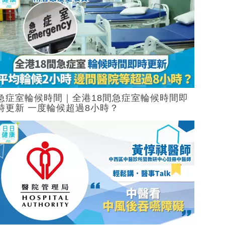
急症室輪候時間｜全港18間急症室輪候時間即
時更新 一度輪候超過8小時？