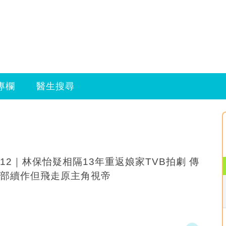
專欄
醫生搜尋
12｜林保怡疑相隔13年重返娘家TVB拍劇 傳
部續作但飛走原主角視帝