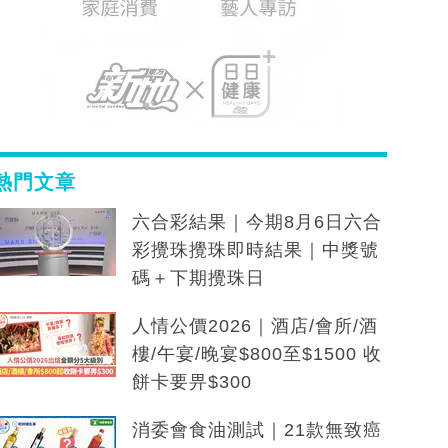
熱門文章
六合彩結果｜今期8月6日六合
彩攪珠攪珠即時結果｜中獎號
碼＋下期攪珠日
人情公價2026｜酒店/會所/酒
樓/午宴/晚宴$800至$1500 收
餅卡要畀$300
消委會食油測試｜21款無致癌