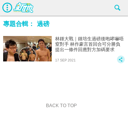
專題合輯：
過磅
林鍾大戰｜鍾培生過磅後咆哮嚇唔
窒對手 林作豪言首回合可分勝負
提出一條件回應對方加碼要求
17 SEP 2021
BACK TO TOP