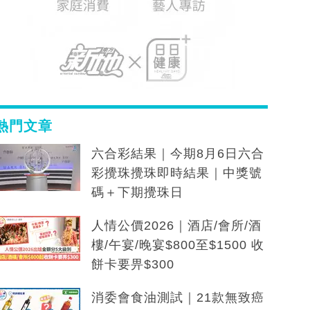
熱門文章
六合彩結果｜今期8月6日六合
彩攪珠攪珠即時結果｜中獎號
碼＋下期攪珠日
人情公價2026｜酒店/會所/酒
樓/午宴/晚宴$800至$1500 收
餅卡要畀$300
消委會食油測試｜21款無致癌