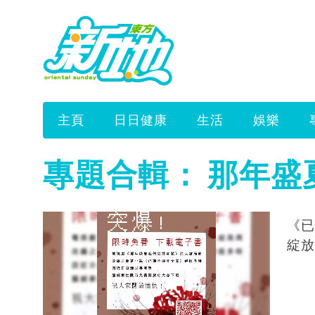
主頁
日日健康
生活
娛樂
專題合輯：
那年盛夏
《已
綻放