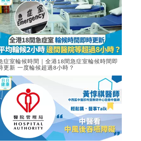
急症室輪候時間｜全港18間急症室輪候時間即
時更新 一度輪候超過8小時？