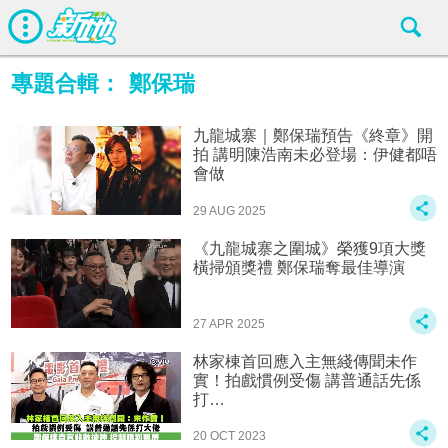
專題合輯：
鄭保瑞
九龍城寨｜鄭保瑞預告《終章》開
拍 講明陳浩南未必登場：伊健都唔
會做
29 AUG 2025
《九龍城寨之圍城》榮獲9項大獎
橫掃頒獎禮 鄭保瑞奪最佳導演
27 APR 2025
林家棟首回應入主無綫傳聞未作
實！‍️拍戲慣例受傷 講普通話先係
打…
20 OCT 2023