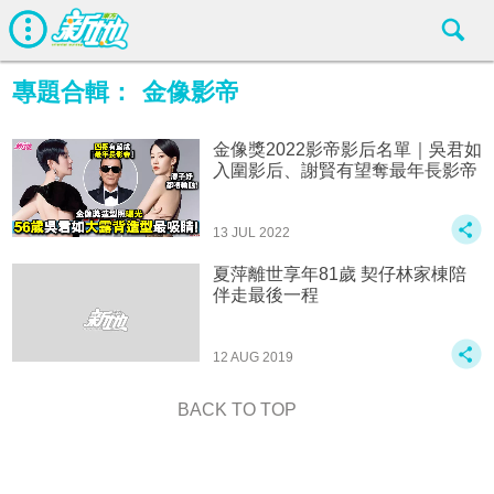
專題合輯：
金像影帝
金像獎2022影帝影后名單｜吳君如
入圍影后、謝賢有望奪最年長影帝
13 JUL 2022
夏萍離世享年81歲 契仔林家棟陪
伴走最後一程
12 AUG 2019
BACK TO TOP