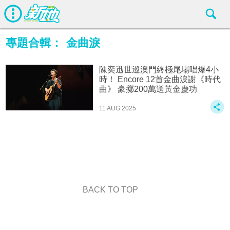
專題合輯：
金曲淚
陳奕迅世巡澳門終極尾場唱爆4小
時！ Encore 12首金曲淚謝《時代
曲》 豪擲200萬送黃金慶功
11 AUG 2025
BACK TO TOP