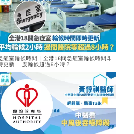
急症室輪候時間｜全港18間急症室輪候時間即
時更新 一度輪候超過8小時？