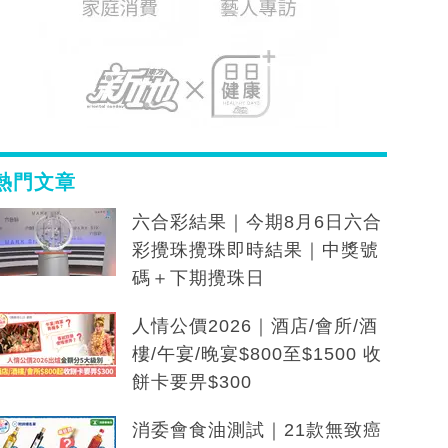
熱門文章
六合彩結果｜今期8月6日六合
彩攪珠攪珠即時結果｜中獎號
碼＋下期攪珠日
人情公價2026｜酒店/會所/酒
樓/午宴/晚宴$800至$1500 收
餅卡要畀$300
消委會食油測試｜21款無致癌