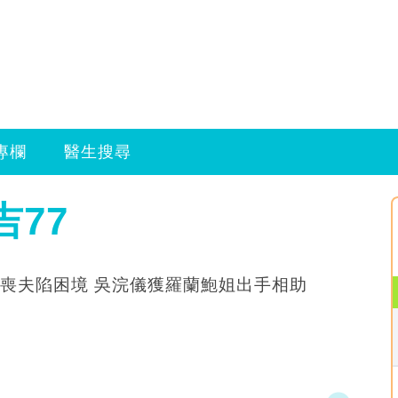
專欄
醫生搜尋
吉77
喪夫陷困境 吳浣儀獲羅蘭鮑姐出手相助