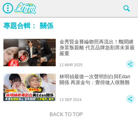
專題合輯：
關係
金秀賢金賽綸吻照再流出！醜聞纏
身眾叛親離 代言品牌急割席未算最
嚴重
12 MAR 2025
林明禎最後一次聲明剖白與Edan
關係 再派金句：覺得做人很難難
13 SEP 2024
BACK TO TOP