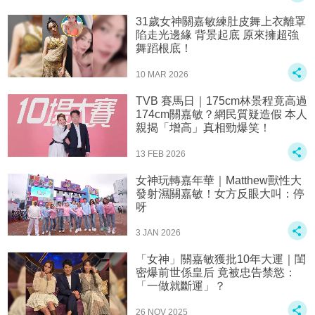
31歲女神關嘉敏練肚皮舞上衣離罩
陷走光邊緣 背景起底 原來擁超強
舞蹈根底！
10 MAR 2026
TVB 賽馬日｜175cm林景程竟高過
174cm關嘉敏？網民質疑造假 本人
親揭「增高」真相勁爆笑！
13 FEB 2026
女神玩轉嘉年華｜Matthew獸性大
發射濕關嘉敏！女方反眼大叫：停
呀
3 JAN 2026
「女神」關嘉敏獲批10年大運｜閨
密爆前世係皇后 竟被忠告禁慾：
「一做就斷運」？
26 NOV 2025