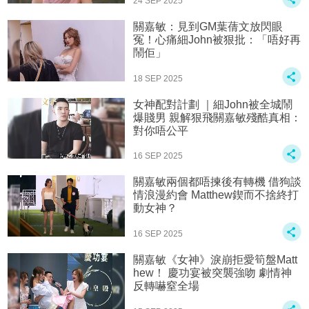
24 SEP 2025
關嘉敏：見到GM葉蒨文放閃眼
冤！心痛細John被狠批：「唔好再
鬧佢」
18 SEP 2025
女神配對計劃 ｜細John被全城鬧
爆賤男 親解狠飛關嘉敏殘酷真相：
對你唔公平
16 SEP 2025
關嘉敏兩個都唔揀後有轉機 借狗談
情浪漫約會 Matthew鍥而不捨終打
動女神？
16 SEP 2025
關嘉敏《女神》淚崩拒愛筍盤Matt
hew！ 慶功宴被突襲強吻 劇情神
反轉嚇窒全場