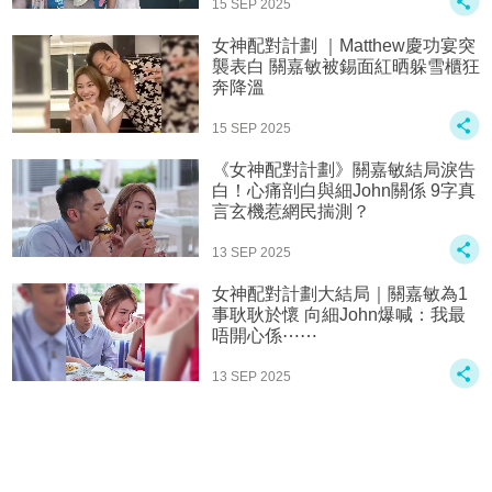
15 SEP 2025
女神配對計劃 ｜Matthew慶功宴突
襲表白 關嘉敏被錫面紅晒躲雪櫃狂
奔降溫
15 SEP 2025
《女神配對計劃》關嘉敏結局淚告
白！心痛剖白與細John關係 9字真
言玄機惹網民揣測？
13 SEP 2025
女神配對計劃大結局｜關嘉敏為1
事耿耿於懷 向細John爆喊：我最
唔開心係⋯⋯
13 SEP 2025