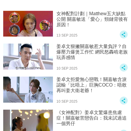
女神配對計劃｜Matthew五大缺點
公開 關嘉敏送「愛心」頸鏈背後有
原因！
13 SEP 2025
姜卓文狠撇關嘉敏惹大量負評？自
爆壓力爆煲工作忙 網民怒轟啃老族
玩弄感情
10 SEP 2025
姜卓文拒愛無心戀戰！關嘉敏含淚
認輸「比唔上」巨胸COCO：唔敢
再叫姜大衛老爺！
10 SEP 2025
《女神配對》姜卓文驚爆患焦慮
症！關嘉敏苦戀告白：我未試過追
一個男仔