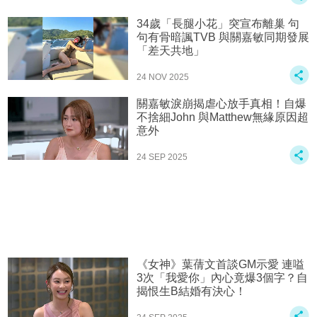
34歲「長腿小花」突宣布離巢 句
句有骨暗諷TVB 與關嘉敏同期發展
「差天共地」
24 NOV 2025
關嘉敏淚崩揭虐心放手真相！自爆
不捨細John 與Matthew無緣原因超
意外
24 SEP 2025
《女神》葉蒨文首談GM示愛 連嗌
3次「我愛你」內心竟爆3個字？自
揭恨生B結婚有決心！