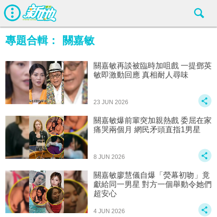
專題合輯：
關嘉敏
關嘉敏再談被臨時加咀戲 一提鄧英
敏即激動回應 真相耐人尋味
23 JUN 2026
關嘉敏爆前輩突加親熱戲 委屈在家
痛哭兩個月 網民矛頭直指1男星
8 JUN 2026
關嘉敏廖慧儀自爆「熒幕初吻」竟
獻給同一男星 對方一個舉動令她們
超安心
4 JUN 2026