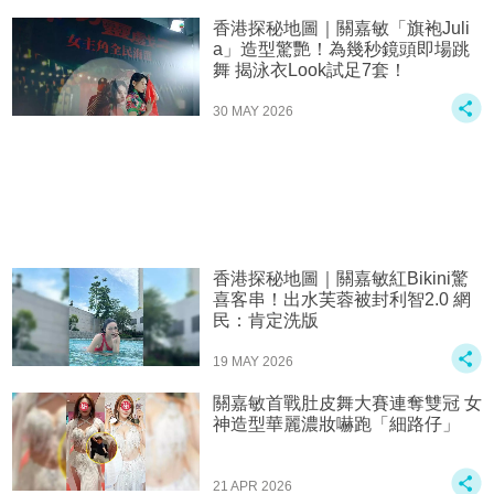
香港探秘地圖｜關嘉敏「旗袍Juli
a」造型驚艷！為幾秒鏡頭即場跳
舞 揭泳衣Look試足7套！
30 MAY 2026
香港探秘地圖｜關嘉敏紅Bikini驚
喜客串！出水芙蓉被封利智2.0 網
民：肯定洗版
19 MAY 2026
關嘉敏首戰肚皮舞大賽連奪雙冠 女
神造型華麗濃妝嚇跑「細路仔」
21 APR 2026