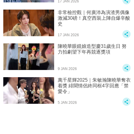
17 JAN 2026
非常檢控觀｜何廣沛為演渣男偶像
激減30磅！真空西裝上陣自爆辛酸
史
17 JAN 2026
陳曉華眼鏡娘造型慶31歲生日 努
力拍劇望下年再競逐獎項
9 JAN 2026
萬千星輝2025｜朱敏瀚陳曉華奪衣
着獎 緋聞情侶終同框4字回應「禁
愛令」
5 JAN 2026