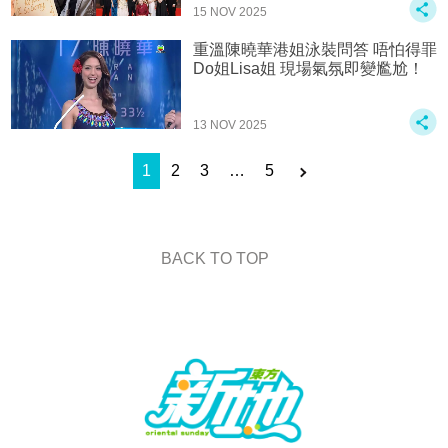
15 NOV 2025
重溫陳曉華港姐泳裝問答 唔怕得罪
Do姐Lisa姐 現場氣氛即變尷尬！
13 NOV 2025
1
2
3
…
5
BACK TO TOP