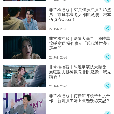
23 JAN 2026
非常檢控觀｜37歲何廣沛演PUA渣
男！靠無辜樣呃女 網民激讚：根本
係頂流Oppa！
22 JAN 2026
非常檢控觀｜劇情大暴走！陳曉華
慘變棄婦 揭何廣沛「現代陳世美」
羅生門
21 JAN 2026
非常檢控觀｜陳曉華演技大爆發！
瘋狂認夫眼神飄忽 網民激讚：我見
猶憐！
21 JAN 2026
非常檢控觀｜何廣沛陳曉華五度合
作！新劇演夫婦上演懸疑認夫記？