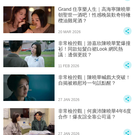
Grand 住享樂人生｜高海寧陳曉華
朝聖世一酒吧！性感晚裝歎奇特橄
欖油雞尾酒？
20 MAR 2026
非常檢控觀｜游嘉欣陳曉華驚爆撞
衫！同款短髮白裙Look 網民熱
議：邊個更靚？
11 FEB 2026
非常檢控觀｜陳曉華喊戲大突破！
自揭被賴慰玲一句話點醒？
27 JAN 2026
非常檢控觀｜何廣沛陳曉華4年6度
合作！爆友誼全靠公司逼？
27 JAN 2026