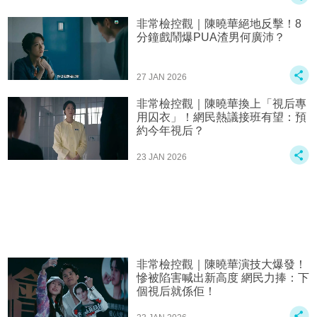
非常檢控觀｜陳曉華絕地反擊！8
分鐘戲鬧爆PUA渣男何廣沛？
27 JAN 2026
非常檢控觀｜陳曉華換上「視后專
用囚衣」！網民熱議接班有望：預
約今年視后？
23 JAN 2026
非常檢控觀｜陳曉華演技大爆發！
慘被陷害喊出新高度 網民力捧：下
個視后就係佢！