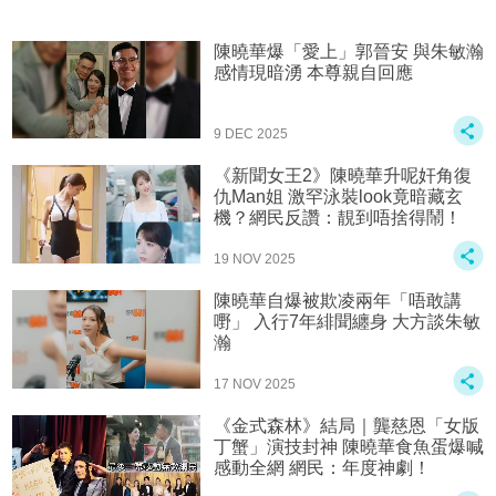
陳曉華爆「愛上」郭晉安 與朱敏瀚
感情現暗湧 本尊親自回應
9 DEC 2025
《新聞女王2》陳曉華升呢奸角復
仇Man姐 激罕泳裝look竟暗藏玄
機？網民反讚：靚到唔捨得鬧！
19 NOV 2025
陳曉華自爆被欺凌兩年「唔敢講
嘢」 入行7年緋聞纏身 大方談朱敏
瀚
17 NOV 2025
《金式森林》結局｜龔慈恩「女版
丁蟹」演技封神 陳曉華食魚蛋爆喊
感動全網 網民：年度神劇！