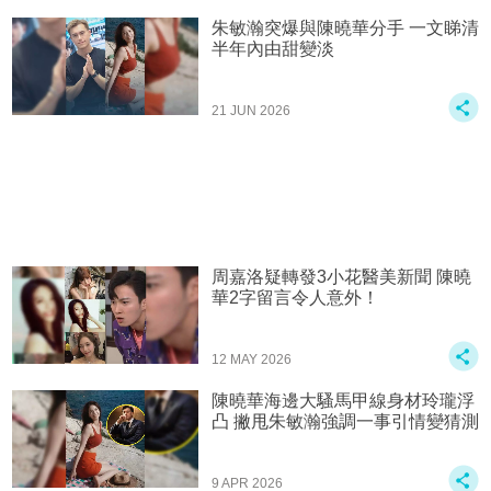
朱敏瀚突爆與陳曉華分手 一文睇清
半年內由甜變淡
21 JUN 2026
周嘉洛疑轉發3小花醫美新聞 陳曉
華2字留言令人意外！
12 MAY 2026
陳曉華海邊大騷馬甲線身材玲瓏浮
凸 撇甩朱敏瀚強調一事引情變猜測
9 APR 2026