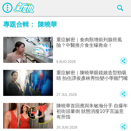
專題合輯：
陳曉華
重症解密｜食肉獸增前列腺癌風
險？中醫推介食生蠔救命！
6 AUG 2026
重症解密｜陳曉華眼鏡娘造型勁吸
睛 拍住譚俊彥林秀怡變小學雞鬥嘴
27 JUL 2026
陳曉華首回應與朱敏瀚分手 自爆年
初街頭暈倒 狀態消瘦10字言論意
有所指
26 JUN 2026