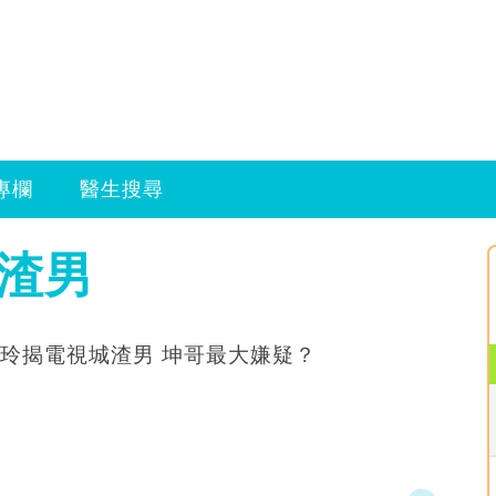
專欄
醫生搜尋
 渣男
玲揭電視城渣男 坤哥最大嫌疑？