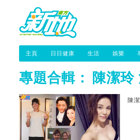
主頁
日日健康
生活
娛樂
專題合輯：
陳潔玲
陳潔