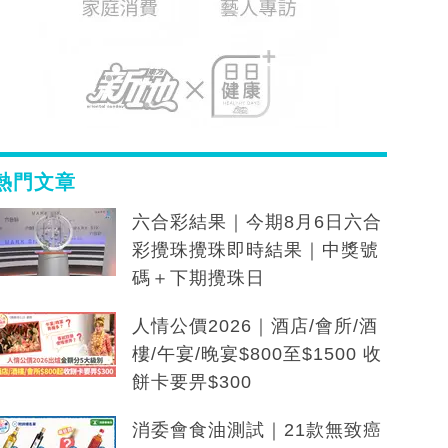
熱門文章
六合彩結果｜今期8月6日六合
彩攪珠攪珠即時結果｜中獎號
碼＋下期攪珠日
人情公價2026｜酒店/會所/酒
樓/午宴/晚宴$800至$1500 收
餅卡要畀$300
消委會食油測試｜21款無致癌