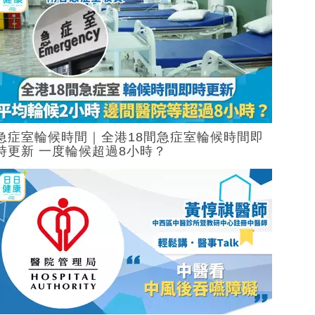
急症室輪候時間｜全港18間急症室輪候時間即
時更新 一度輪候超過8小時？