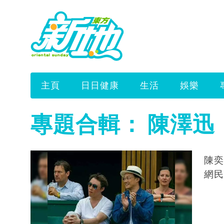
主頁
日日健康
生活
娛樂
專題合輯：
陳澤迅
陳奕迅