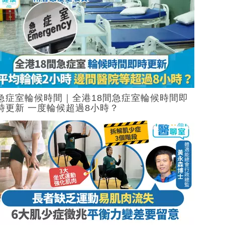
急症室輪候時間｜全港18間急症室輪候時間即
時更新 一度輪候超過8小時？