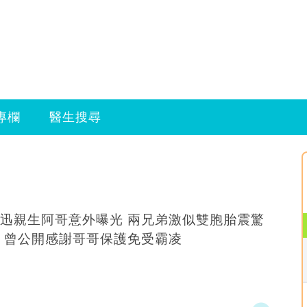
專欄
醫生搜尋
親生阿哥意外曝光 兩兄弟激似雙胞胎震驚
網民 曾公開感謝哥哥保護免受霸凌