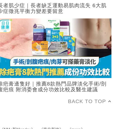
長者肌少症｜長者缺乏運動易肌肉流失 6大肌
少症徵兆平衡力變差要留意
除疤膏邊隻好｜推薦8款熱門品牌淡化手術/剖
腹疤痕 附消委會成分功效比較及醫生建議
BACK TO TOP