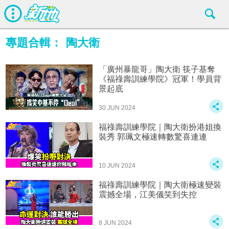
專題合輯：
陶大衛
「廣州暴龍哥」陶大衛 筷子基奪
《福祿壽訓練學院》冠軍！學員背
景起底
30 JUN 2024
福祿壽訓練學院｜陶大衛扮港姐換
裝秀 郭珮文極速轉數驚喜連連
10 JUN 2024
福祿壽訓練學院｜陶大衛極速變裝
震撼全場，江美儀笑到失控
8 JUN 2024