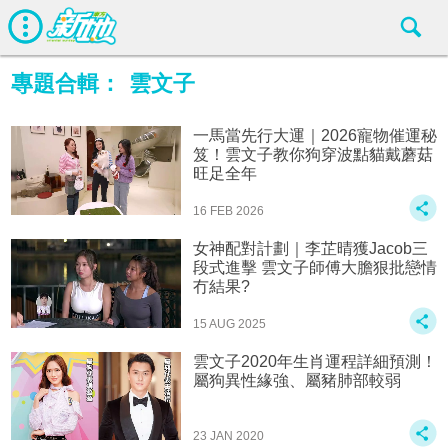
專題合輯：
雲文子
一馬當先行大運｜2026寵物催運秘
笈！雲文子教你狗穿波點貓戴蘑菇
旺足全年
16 FEB 2026
女神配對計劃｜李芷晴獲Jacob三
段式進擊 雲文子師傅大膽狠批戀情
冇結果?
15 AUG 2025
雲文子2020年生肖運程詳細預測！
屬狗異性緣強、屬豬肺部較弱
23 JAN 2020